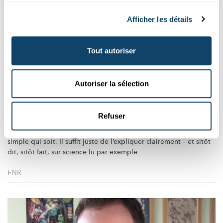
Afficher les détails
Tout autoriser
Autoriser la sélection
QUI SE CACHE DERRIÈRE SCIENCE.LU ?
André Mousset, auteur indépendant – La
physique, un jeu d’enfant
Refuser
Aux yeux d’André, la physique est la science naturelle la plus
simple qui soit. Il suffit juste de l’expliquer clairement – et sitôt
dit, sitôt fait, sur science.lu par exemple.
FNR