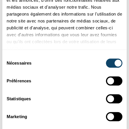
et les annonces, d'offrir des fonctionnalités relatives aux
médias sociaux et d'analyser notre trafic. Nous
partageons également des informations sur l'utilisation de
notre site avec nos partenaires de médias sociaux, de
publicité et d'analyse, qui peuvent combiner celles-ci
avec d'autres informations que vous leur avez fournies
QUI SE CACHE DERRIÈRE SCIENCE.LU ?
ou qu'ils ont collectées lors de votre utilisation de leurs
Sven Hauser, ancien auteur indépendant – Il
services.
voit plus loin que le bout de son nez
Sélection
Nécessaires
du
Sven
s’intéresse
à beaucoup de choses. Notamment au
Luxembourg et à son paysage scientifique. Il fait partie des
consentement
auteurs de la première heure de science.lu.
Préférences
FNR
Statistiques
Marketing