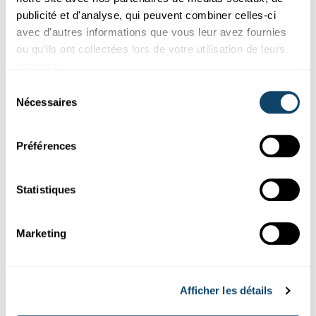
publicité et d'analyse, qui peuvent combiner celles-ci
Suivez
science.lu
avec d'autres informations que vous leur avez fournies
ou qu'ils ont collectées lors de votre utilisation de leurs
services.
Ces plugins sont masqués car vous avez
Sélection
refusé les cookies liés aux réseaux sociaux.
Nécessaires
du
Pour les voir, veuillez changer vos
consentement
préférences.
Préférences
CHANGER MES PRÉFÉRENCES
Statistiques
Marketing
Abonnez-vous à notre
Afficher les détails
chaîne Youtube