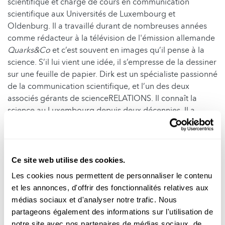
scientifique et chargé de cours en communication
scientifique aux Universités de Luxembourg et
Oldenburg. Il a travaillé durant de nombreuses années
comme rédacteur à la télévision de l'émission allemande
Quarks&Co
et c’est souvent en images qu’il pense à la
science. S’il lui vient une idée, il s’empresse de la dessiner
sur une feuille de papier. Dirk est un spécialiste passionné
de la communication scientifique, et l’un des deux
associés gérants de scienceRELATIONS. Il connaît la
science au Luxembourg depuis deux décennies. Il a
conçu la stratégie de communication de plus d’un institut.
Dirk passe souvent et volontiers du temps au
Luxembourg, et toujours avec une caméra à portée de
main. Vidéaste ou photographe, il met en scène les
Ce site web utilise des cookies.
scientifiques et leur recherche. Beaucoup de ses
Les cookies nous permettent de personnaliser le contenu
créations peuvent être visionnées sur science.lu.
et les annonces, d'offrir des fonctionnalités relatives aux
médias sociaux et d'analyser notre trafic. Nous
Dernière mise à jour: 08.04.2026
partageons également des informations sur l'utilisation de
notre site avec nos partenaires de médias sociaux, de