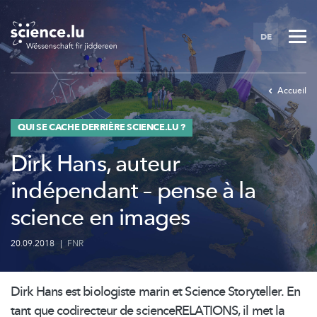
Skip
to
DE
main
content
Accueil
QUI SE CACHE DERRIÈRE SCIENCE.LU ?
Dirk Hans, auteur
indépendant – pense à la
science en images
20.09.2018
|
FNR
Dirk Hans est biologiste marin et Science Storyteller. En
tant que codirecteur de
scienceRELATIONS,
il met la