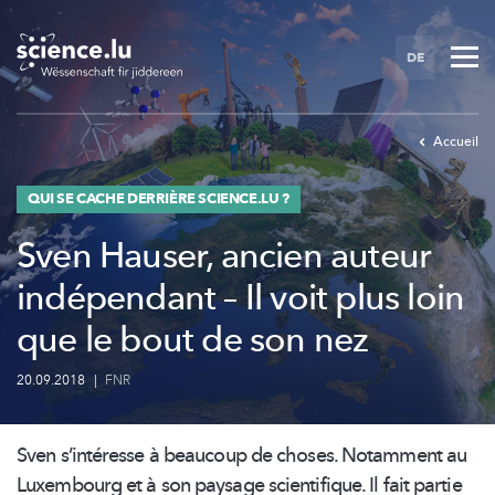
Skip
to
DE
main
content
Accueil
QUI SE CACHE DERRIÈRE SCIENCE.LU ?
Sven Hauser, ancien auteur
indépendant – Il voit plus loin
que le bout de son nez
20.09.2018
|
FNR
Sven
s’intéresse
à beaucoup de choses. Notamment au
Luxembourg et à son paysage scientifique. Il fait partie