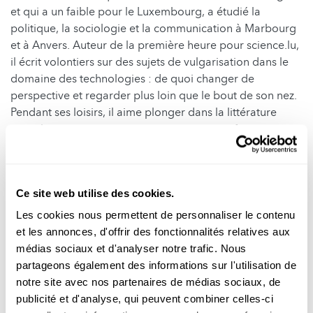
et qui a un faible pour le Luxembourg, a étudié la
politique, la sociologie et la communication à Marbourg
et à Anvers. Auteur de la première heure pour science.lu,
il écrit volontiers sur des sujets de vulgarisation dans le
domaine des technologies : de quoi changer de
perspective et regarder plus loin que le bout de son nez.
Pendant ses loisirs, il aime plonger dans la littérature
socioéconomique et ne manque jamais son footing
quotidien, où il fait la course avec ses chiens. Une fois par
an, il quitte l’Europe – et revient la tête pleine de
souvenirs, d’idées originales et de nouvelles épices pour
Ce site web utilise des cookies.
sa cuisine.
Les cookies nous permettent de personnaliser le contenu
Dernière mise à jour: 16.04.2026
et les annonces, d'offrir des fonctionnalités relatives aux
médias sociaux et d'analyser notre trafic. Nous
partageons également des informations sur l'utilisation de
Suivez
science.lu
notre site avec nos partenaires de médias sociaux, de
publicité et d'analyse, qui peuvent combiner celles-ci