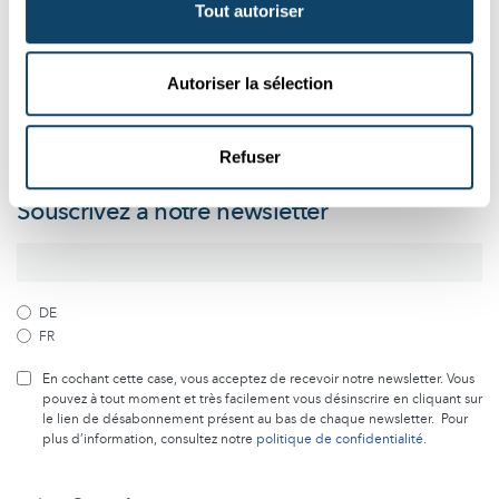
Tout autoriser
Suivez le monde de la science et de
la recherche au Luxembourg
Autoriser la sélection
Abonnez-vous gratuitement à notre newsletter et recevez
Refuser
chaque mois le meilleur des articles de Science.lu
Souscrivez à notre newsletter
DE
FR
En cochant cette case, vous acceptez de recevoir notre newsletter. Vous
pouvez à tout moment et très facilement vous désinscrire en cliquant sur
le lien de désabonnement présent au bas de chaque newsletter. Pour
plus d’information, consultez notre
politique de confidentialité
.