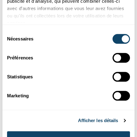
publicité et d'analyse, qui peuvent combiner celles-ci
avec d'autres informations que vous leur avez fournies
ou qu'ils ont collectées lors de votre utilisation de leurs
services.
Ces plugins sont masqués car vous avez
refusé les cookies liés aux réseaux sociaux.
Sélection
Pour les voir, veuillez changer vos
Nécessaires
du
préférences.
consentement
Préférences
CHANGER MES PRÉFÉRENCES
Statistiques
Marketing
Abonnez-vous à notre
chaîne Youtube
Afficher les détails