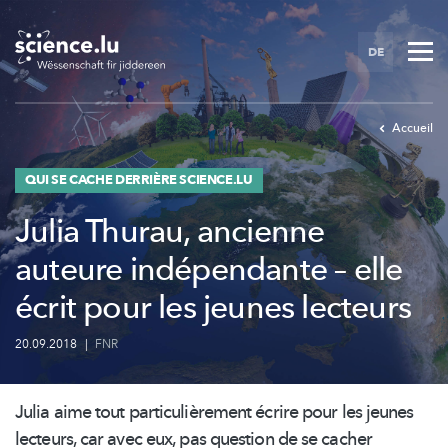
Skip
to
DE
main
content
Accueil
QUI SE CACHE DERRIÈRE SCIENCE.LU
Julia Thurau, ancienne
auteure indépendante – elle
écrit pour les jeunes lecteurs
20.09.2018
|
FNR
Julia aime tout
particulièrement
écrire pour les jeunes
lecteurs, car avec eux, pas question de se cacher