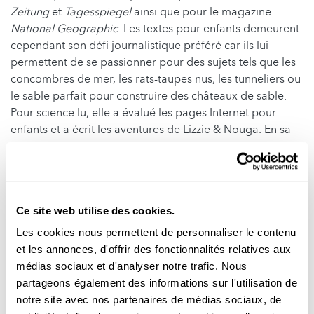
Zeitung
et
Tagesspiegel
ainsi que pour le magazine
National Geographic
. Les textes pour enfants demeurent
cependant son défi journalistique préféré car ils lui
permettent de se passionner pour des sujets tels que les
concombres de mer, les rats-taupes nus, les tunneliers ou
le sable parfait pour construire des châteaux de sable.
Pour science.lu, elle a évalué les pages Internet pour
enfants et a écrit les aventures de Lizzie & Nouga. En sa
qualité de communicante scientifique dans l’équipe de
scienceRELATIONS, elle a également contribué à
Mr
Science
et à d’autres dossiers pendant plusieurs années,
avant de se consacrer à de nouveaux centres d'intérêt.
Ce site web utilise des cookies.
Julia vit à Berlin, où elle a redécouvert son amour pour le
blues.
Les cookies nous permettent de personnaliser le contenu
et les annonces, d'offrir des fonctionnalités relatives aux
Dernière mise à jour: 08.04.2026
médias sociaux et d'analyser notre trafic. Nous
partageons également des informations sur l'utilisation de
notre site avec nos partenaires de médias sociaux, de
Suivez
science.lu