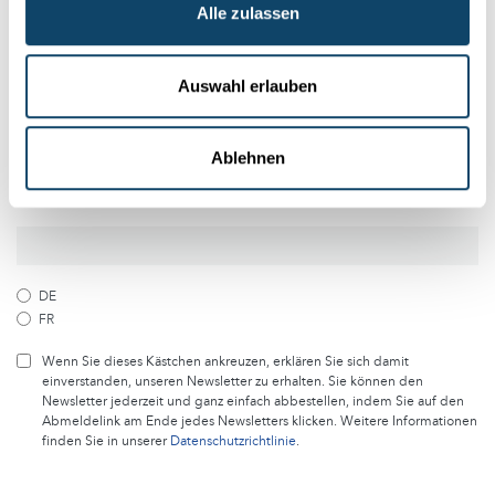
Alle zulassen
Folge der Welt der Wissenschaft
und Forschung in Luxemburg
Auswahl erlauben
Melde dich kostenlos bei unserem Newsletter an und
erhalte jeden Monat die besten Artikel von science.lu
Ablehnen
Abonniere unseren Newsletter
DE
FR
Wenn Sie dieses Kästchen ankreuzen, erklären Sie sich damit
einverstanden, unseren Newsletter zu erhalten. Sie können den
Newsletter jederzeit und ganz einfach abbestellen, indem Sie auf den
Abmeldelink am Ende jedes Newsletters klicken. Weitere Informationen
finden Sie in unserer
Datenschutzrichtlinie
.