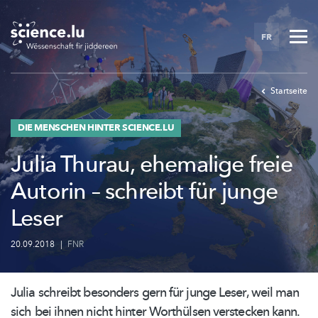
Skip
to
FR
main
content
Startseite
DIE MENSCHEN HINTER SCIENCE.LU
Julia Thurau, ehemalige freie
Autorin – schreibt für junge
Leser
20.09.2018
|
FNR
Julia schreibt besonders gern für junge Leser, weil man
sich bei ihnen nicht hinter Worthülsen verstecken kann.