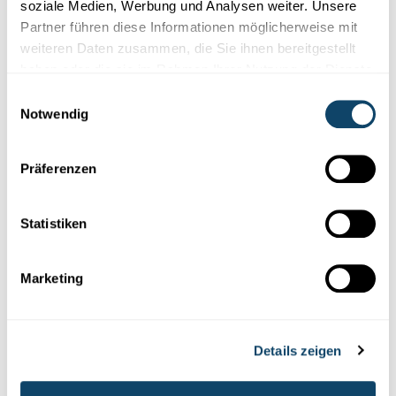
soziale Medien, Werbung und Analysen weiter. Unsere
Partner führen diese Informationen möglicherweise mit
weiteren Daten zusammen, die Sie ihnen bereitgestellt
Diese Plugins sind ausgeblendet, weil Sie
haben oder die sie im Rahmen Ihrer Nutzung der Dienste
Cookies im Zusammenhang mit sozialen
gesammelt haben.
Einwilligungsauswahl
Netzwerken abgelehnt haben. Um sie zu
Notwendig
sehen, ändern Sie bitte Ihre Einstellungen.
Präferenzen
EINSTELLUNGEN ÄNDERN
Statistiken
Marketing
Abonniere unseren
Youtube-Kanal
Details zeigen