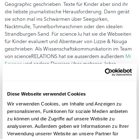
Geographic geschrieben. Texte für Kinder aber sind ihr
die liebste journalistische Herausforderung. Dann gerät
sie schon mal ins Schwärmen über Seegurken,
Nacktmulle, Tunnelborhmaschinen oder den idealen
Strandburgen-Sand. Für science.lu hat sie die Webseiten
für Kinder evaluiert und Abenteuer von Lizzie & Nouga
geschrieben. Als Wissenschaftskommunikatorin im Team
von scienceRELATIONS hat sie ausserdem außerdem
Mr
Science
und andere Dossiers über mehrere Jahre
begleitet, bevor sie sich anderen Interessen gewidmet
hat. Julia lebt in Berlin und hat dort ihre Liebe zum Blues
wiederentdeckt.
Diese Webseite verwendet Cookies
Letzte Aktualisierung: 08.04.2026
Wir verwenden Cookies, um Inhalte und Anzeigen zu
personalisieren, Funktionen für soziale Medien anbieten
zu können und die Zugriffe auf unsere Website zu
analysieren. Außerdem geben wir Informationen zu Ihrer
Folge
science.lu
Verwendung unserer Website an unsere Partner für