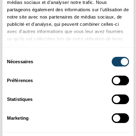
médias sociaux et d'analyser notre trafic. Nous
partageons également des informations sur l'utilisation de
notre site avec nos partenaires de médias sociaux, de
publicité et d'analyse, qui peuvent combiner celles-ci
avec d'autres informations que vous leur avez fournies
ou qu'ils ont collectées lors de votre utilisation de leurs
services.
Sélection
Nécessaires
du
consentement
PARTYTRICK
Fais tenir en équilibre une canette
Préférences
FNR
Statistiques
Marketing