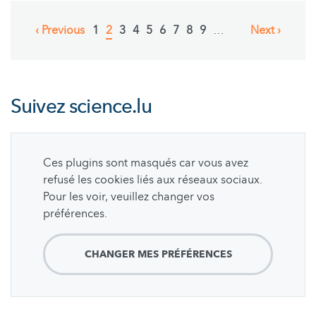
Pagination
Previous
‹ Previous
Page
1
Current
2
Page
3
Page
4
Page
5
Page
6
Page
7
Page
8
Page
9
…
Next
Next ›
page
page
page
Suivez
science.lu
Ces plugins sont masqués car vous avez
refusé les cookies liés aux réseaux sociaux.
Pour les voir, veuillez changer vos
préférences.
CHANGER MES PRÉFÉRENCES