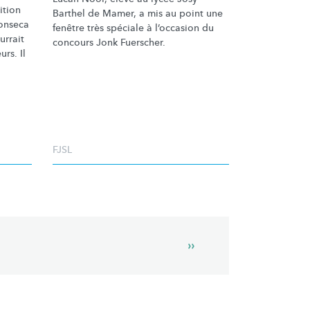
ition
Barthel de Mamer, a mis au point une
Fonseca
fenêtre très spéciale à l’occasion du
urrait
concours Jonk Fuerscher.
eurs.
Il
FJSL
Next
››
page