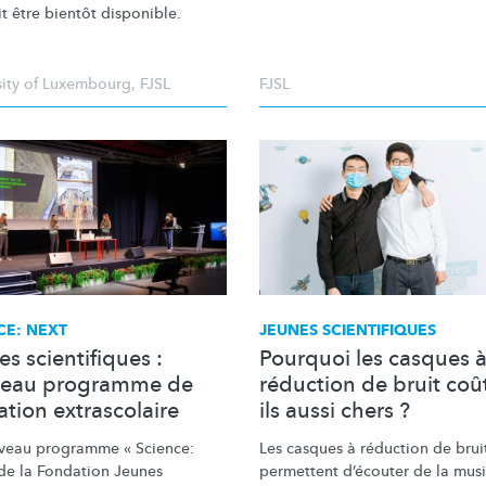
t être bientôt disponible.
sity of Luxembourg
,
FJSL
FJSL
CE: NEXT
JEUNES SCIENTIFIQUES
s scientifiques :
Pourquoi les casques 
eau programme de
réduction de bruit coû
tion extrascolaire
ils aussi chers ?
veau programme « Science:
Les casques à réduction de brui
 de la Fondation Jeunes
permettent d’écouter de la mus