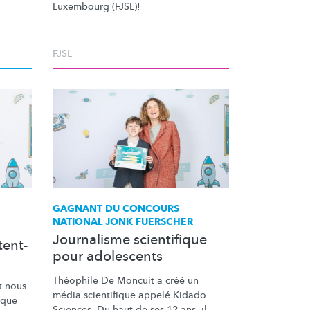
Luxembourg (FJSL)!
FJSL
GAGNANT DU CONCOURS
NATIONAL JONK FUERSCHER
à
Journalisme scientifique
tent-
pour adolescents
Théophile De Moncuit a créé un
t nous
média scientifique appelé Kidado
ique
Sciences. Du haut de ses 12 ans, il