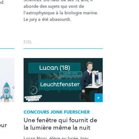
nd.
aborde des sujets qui vont de
l'astrophysique
à la biologie marine.
Le jury a été abasourdi.
FJSL
CONCOURS JONK FUERSCHER
Une fenêtre qui fournit de
eur
la lumière même la nuit
Lucan Nooi, élève au lycée Josy