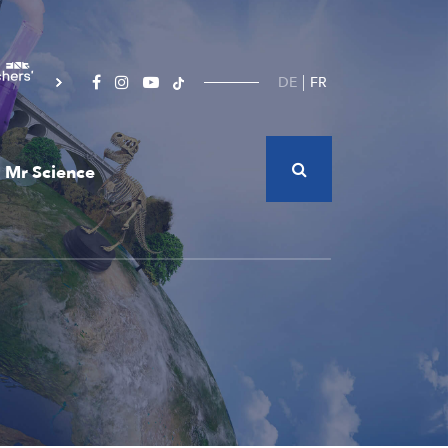
DE
FR
Mr Science