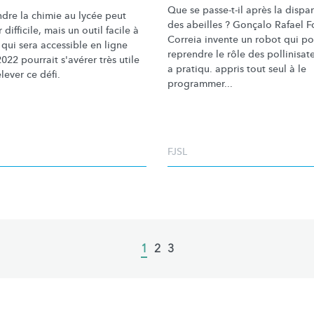
Que se passe-t-il après la dispar
dre la chimie au lycée peut
des abeilles ? Gonçalo Rafael 
r difficile, mais un outil facile à
Correia invente un robot qui po
r qui sera accessible en ligne
reprendre le rôle des
pollinisat
022 pourrait s'avérer très utile
a pratiqu. appris tout seul à le
lever ce défi.
programmer...
FJSL
Current
1
Page
2
Page
3
page