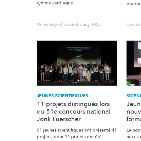
rythme cardiaque.
pourrai
University of Luxembourg
,
FJSL
Univer
JEUNES SCIENTIFIQUES
SCIEN
11 projets distingués lors
Jeune
du 51e concours national
nouv
Jonk Fuerscher
forma
61 jeunes scientifiques ont présenté 41
Le nou
projets, dont 11 projets ont été
next »