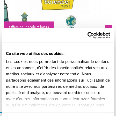
Offres pour école et loisirs
SCIENCE: NEXT
A platform for meeting and helping young
science and technology enthusiasts
Ce site web utilise des cookies.
Young science enthusiasts between the ages of 11 and 21 can
Les cookies nous permettent de personnaliser le contenu
now register for the
extracurricular
training program "Scien...
et les annonces, d'offrir des fonctionnalités relatives aux
FJSL
médias sociaux et d'analyser notre trafic. Nous
partageons également des informations sur l'utilisation de
notre site avec nos partenaires de médias sociaux, de
publicité et d'analyse, qui peuvent combiner celles-ci
avec d'autres informations que vous leur avez fournies
Cet article fait partie d'une série
ou qu'ils ont collectées lors de votre utilisation de leurs
services.