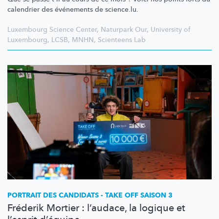
calendrier des événements de science.lu.
Luxembourg Science Center
,
Naturpark Our
,
University of
Luxembourg
,
LCSB
,
MNHN
,
Scienteens Lab
PORTRAIT DES CANDIDATS - TAKE OFF SAISON 3
Fréderik Mortier : l’audace, la logique et