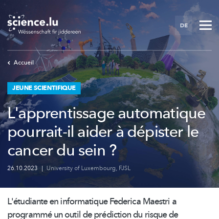
Skip
to
DE
main
content
Accueil
JEUNE SCIENTIFIQUE
L'apprentissage automatique
pourrait-il aider à dépister le
cancer du sein ?
26.10.2023
|
University of Luxembourg
,
FJSL
L'étudiante en informatique Federica Maestri a
programmé un outil de prédiction du risque de