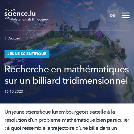
Skip
to
DE
main
content
Accueil
JEUNE SCIENTIFIQUE
Recherche en mathématiques
sur un billiard tridimensionnel
16.10.2023
Un jeune scientifique
luxembourgeois
s’attelle à la
résolution d’un problème mathématique bien particulier
: à quoi ressemble la trajectoire d’une bille dans un