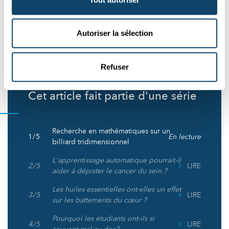
Auteur: Diane Bertel
Autoriser la sélection
Éditeur: Michele Weber (FNR)
Refuser
Cet article fait partie d'une série
Recherche en mathématiques sur un
1 / 5
En lecture
billiard tridimensionnel
L'apprentissage automatique pourrait-il
2 / 5
LIRE
aider à dépister le cancer du sein ?
Les huiles essentielles ont-elles un effet
3 / 5
LIRE
sur les battements du cœur ?
Pourquoi les étudiants ont-ils si
4 / 5
LIRE