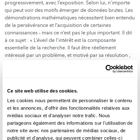
progressivement, avec l’exposition. Selon lui, n’importe
qui peut voir des motifs émerger de données brutes. Les
démonstrations mathématiques nécessitent bien entendu
de la persévérance et l’acquisition de certaines
connaissances – mais ce n’est pas le plus important. Il dit
à ce sujet : « L’éveil de l’intérêt est la composante
essentielle de la recherche. Il faut être réellement
intéressé par un problème, et motivé par sa résolution ;
tout le reste en découle, peu importe la nature du sujet. »
À tous les jeunes scientifiques : participez au
programme "Science : Next" de la Fondation Jeunes
Scientifiques Luxembourg ! "Science : next" est un
Ce site web utilise des cookies.
programme de formation continue extrascolaire qui
Les cookies nous permettent de personnaliser le contenu
permet aux jeunes scientifiques âgés de 11 à 21 ans
et les annonces, d'offrir des fonctionnalités relatives aux
d'acquérir des compétences utiles pour se préparer
médias sociaux et d'analyser notre trafic. Nous
au concours national Jonk Fuerscher et à l'entrée à
partageons également des informations sur l'utilisation de
l'université. Plus d'infos et programme 2023/2024
notre site avec nos partenaires de médias sociaux, de
dans cet article :
publicité et d'analyse, qui peuvent combiner celles-ci