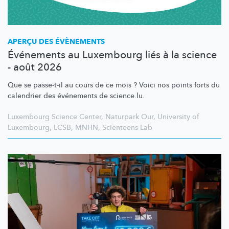
APERÇU DES ÉVÈNEMENTS
Événements au Luxembourg liés à la science
- août 2026
Que se passe-t-il au cours de ce mois ? Voici nos points forts du
calendrier des événements de science.lu.
Luxembourg Science Center
,
Naturpark Our
,
University of
Luxembourg
,
LCSB
,
MNHN
,
Scienteens Lab