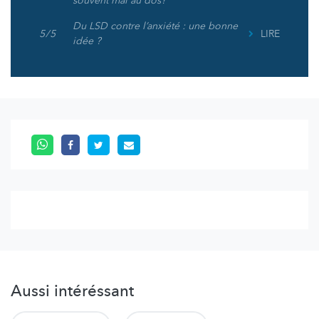
souvent mal au dos?
Du LSD contre l’anxiété : une bonne
5 / 5
LIRE
idée ?
Aussi intéréssant