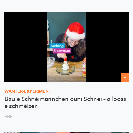
WANTER-EXPERIMENT
Bau e Schnéimännchen ouni Schnéi – a looss
e schmëlzen
FNR