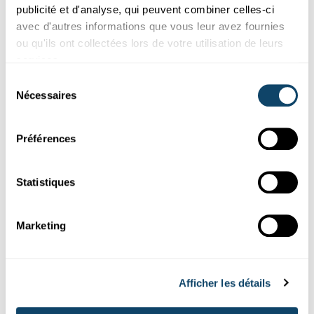
Expérimenter
publicité et d'analyse, qui peuvent combiner celles-ci
avec d'autres informations que vous leur avez fournies
EXPÉRIENCE AVEC DES BALLONS
ou qu'ils ont collectées lors de votre utilisation de leurs
Créez de petits éclairs avec un ballon !
services.
FNR
Sélection
Nécessaires
du
consentement
Préférences
Statistiques
Marketing
Expérimenter
Afficher les détails
EXPÉRIENCE AVEC DES BALLONS
Faites flotter du plastique en-dessus d’un