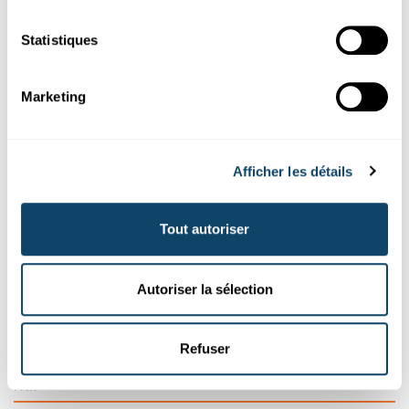
e schmëlzen
FNR
Statistiques
Marketing
Afficher les détails
Tout autoriser
Expérimenter
Autoriser la sélection
SCHALLIMOFLÜTT 2.0
Bastel eng Flütt - mat engem Schallimo an
Refuser
engem Loftballon
FNR