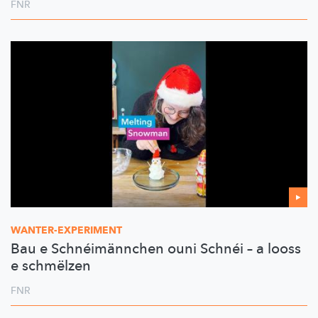
FNR
WANTER-EXPERIMENT
Bau e Schnéimännchen ouni Schnéi – a looss
e schmëlzen
FNR