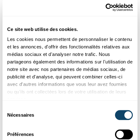
Expérimenter
L'ÉNERGIE DU SOLEIL
Quel ballon éclate le plus vite au soleil ?
Ce site web utilise des cookies.
FNR
Les cookies nous permettent de personnaliser le contenu
et les annonces, d'offrir des fonctionnalités relatives aux
médias sociaux et d'analyser notre trafic. Nous
partageons également des informations sur l'utilisation de
notre site avec nos partenaires de médias sociaux, de
publicité et d'analyse, qui peuvent combiner celles-ci
avec d'autres informations que vous leur avez fournies
ou qu'ils ont collectées lors de votre utilisation de leurs
services.
Sélection
Expérimenter
Nécessaires
du
consentement
WANTER-EXPERIMENT
Préférences
Bau e Schnéimännchen ouni Schnéi – a looss