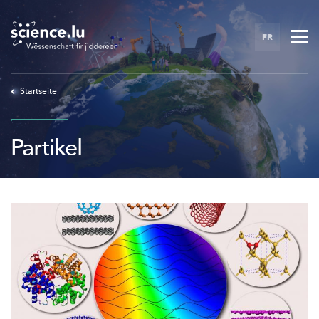
Skip
to
FR
main
content
Startseite
Partikel