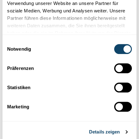
Verwendung unserer Website an unsere Partner für
soziale Medien, Werbung und Analysen weiter. Unsere
Partner führen diese Informationen möglicherweise mit
weiteren Daten zusammen, die Sie ihnen bereitgestellt
haben oder die sie im Rahmen Ihrer Nutzung der Dienste
gesammelt haben.
Einwilligungsauswahl
Notwendig
MCGYVER-WËSSENSCHAFT
Eng Kaffiskan als Detektor fir Weltraum-
Präferenzen
Deelercher
Fuerscher hunn en Experiment entwéckelt, an deem ee mat
Statistiken
enger Kaffiskan Deelercher aus der kosmescher
Héichtestrahlung
detektéiere kann, déi sougenannt Myonen.
Marketing
Karlsruher Institut für Technologie
,
science.lu-journalism-
contest
Details zeigen