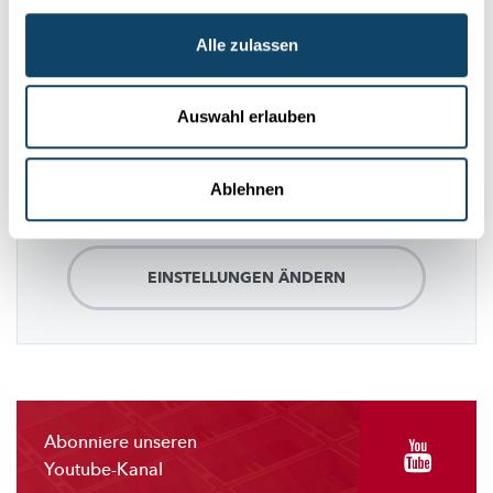
Folge
science.lu
Alle zulassen
Auswahl erlauben
Diese Plugins sind ausgeblendet, weil Sie
Cookies im Zusammenhang mit sozialen
Netzwerken abgelehnt haben. Um sie zu
Ablehnen
sehen, ändern Sie bitte Ihre Einstellungen.
EINSTELLUNGEN ÄNDERN
Abonniere unseren
Youtube-Kanal