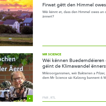
Firwat gëtt den Himmel owes
Wéi kënnt et, dass den Himmel owes an 
ännert?
MR SCIENCE
Wéi kënnen Buedemdéieren 
géint de Klimawandel ënner
Mikroorganismen,
wéi Bakterien a Pilzer
dem Mr Science säi Kalzong bannent 6 W
FNR
,
RTL