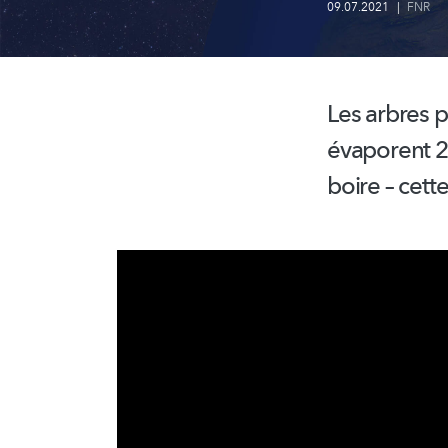
09.07.2021
|
FNR
Les arbres p
évaporent 20
boire – cett