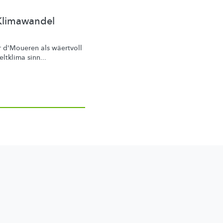
Klimawandel
ir d'Moueren als wäertvoll
ltklima sinn...