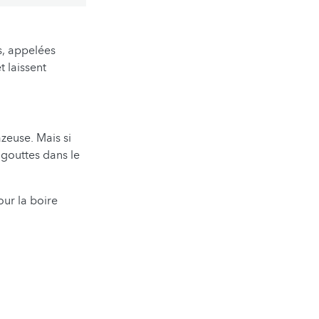
s, appelées
t laissent
azeuse. Mais si
s gouttes dans le
our la boire