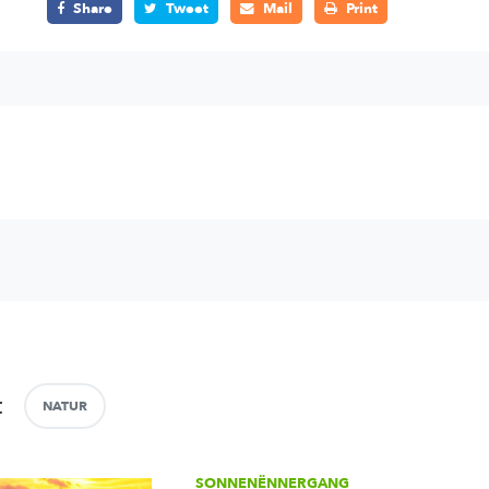
Share
Tweet
Mail
Print
t
NATUR
SONNENËNNERGANG