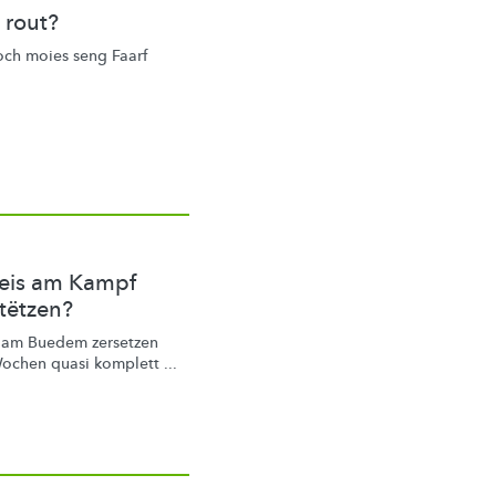
 rout?
och moies seng Faarf
eis am Kampf
stëtzen?
, am Buedem zersetzen
ochen quasi komplett ...