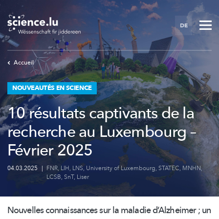
Skip
to
DE
main
content
Accueil
NOUVEAUTÉS EN SCIENCE
10 résultats captivants de la
recherche au Luxembourg –
Février 2025
04.03.2025
|
FNR
,
LIH
,
LNS
,
University of Luxembourg
,
STATEC
,
MNHN
,
LCSB
,
SnT
,
Liser
Nouvelles connaissances sur la maladie d’Alzheimer ; un