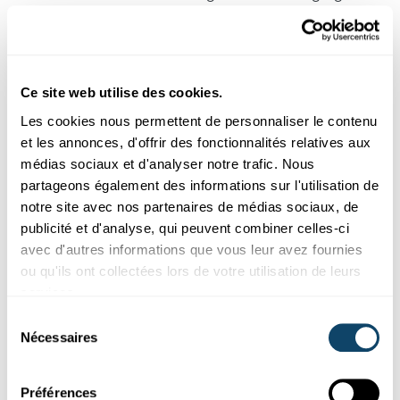
cellulaires qui favorisent la progression de la maladie.
Pour élucider le rôle des sous-types de microglie, les
chercheurs ont cartographié de manière exhaustive leurs
signatures morphologiques et moléculaires, ainsi que
Ce site web utilise des cookies.
leur microenvironnement, dans des échantillons post-
Les cookies nous permettent de personnaliser le contenu
mortem de patients porteurs de la maladie d'Alzheimer
et les annonces, d'offrir des fonctionnalités relatives aux
et de témoins sains. Leurs résultats apportent un
médias sociaux et d'analyser notre trafic. Nous
éclairage nouveau sur la microglie, en particulier sur ses
partageons également des informations sur l'utilisation de
interactions avec les astrocytes (un type de cellules
notre site avec nos partenaires de médias sociaux, de
cérébrales) et les cellules immunitaires infiltrantes. Le
publicité et d'analyse, qui peuvent combiner celles-ci
travail des chercheurs met également en lumière les
avec d'autres informations que vous leur avez fournies
mécanismes de la détérioration de certaines zones
ou qu'ils ont collectées lors de votre utilisation de leurs
cérébrales dans la maladie d'Alzheimer.
services.
Sélection
Ces résultats peuvent contribuer au développement de
Nécessaires
du
nouvelles stratégies thérapeutiques ciblant les cellules
consentement
gliales afin d'atténuer les processus neurodégénératifs.
Préférences