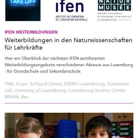
IFEN
WEITERBILDUNGEN
Weiterbildungen in den Naturwissenschaften
für Lehrkräfte
Hier ein Überblick der nächsten
IFEN-zertifizierten
Weiterbildungsangebote
verschiedener Akteure aus Luxemburg
- für Grundschule und
Sekundarschule.
FNR
,
Script
,
SciTeach Center
,
ESERO Luxembourg
,
Scienteens
Lab
,
University of Luxembourg
,
Luxembourg Science Center
,
MNHN
,
Ifen