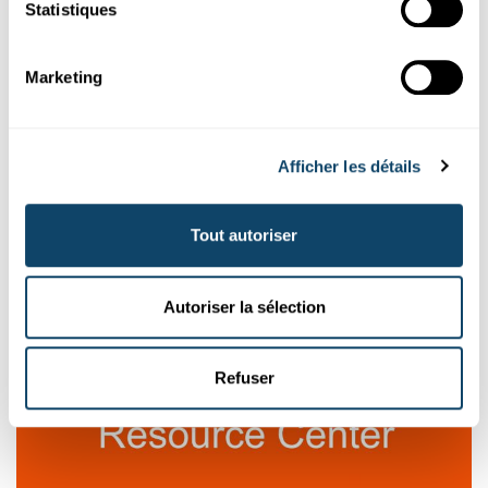
Statistiques
Des microscopes numériques pour les
enseignants
Marketing
Un projet de l’équipe du SciTeach Center aide les enseignants
du primaire au Luxembourg à intégrer des outils numériques
dans
l'enseignement
des sciences.
Afficher les détails
SciTeach Center
,
University of Luxembourg
Tout autoriser
Autoriser la sélection
Refuser