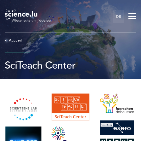
Skip
to
DE
main
content
Accueil
SciTeach Center