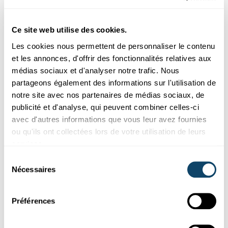
Nouvelles ressources gratuites en ligne pour
les enseignants du fondamental
Ce site web utilise des cookies.
Le SciTeach Center met à la disposition des ressources
pédagogiques en ligne dans le cadre du projet Sci2School.
Les cookies nous permettent de personnaliser le contenu
et les annonces, d'offrir des fonctionnalités relatives aux
SciTeach Center
médias sociaux et d'analyser notre trafic. Nous
partageons également des informations sur l'utilisation de
notre site avec nos partenaires de médias sociaux, de
publicité et d'analyse, qui peuvent combiner celles-ci
avec d'autres informations que vous leur avez fournies
ou qu'ils ont collectées lors de votre utilisation de leurs
services.
Sélection
Nécessaires
du
consentement
Préférences
« KUCK ELEI! »