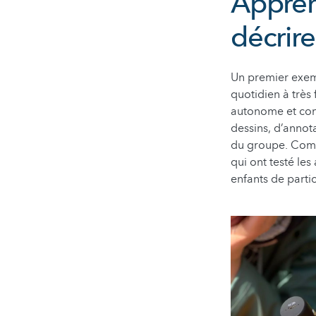
Apprend
décrir
Un premier exemp
quotidien à très
autonome et cons
dessins, d’annota
du groupe. Comme
qui ont testé les
enfants de part