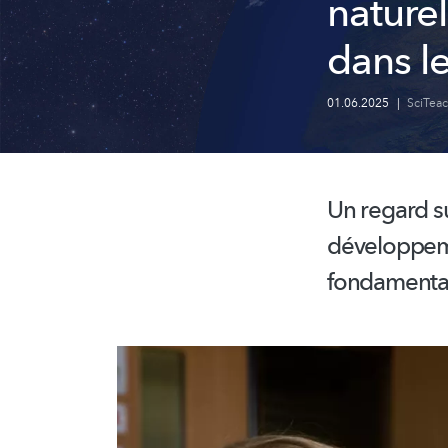
naturel
dans le
01.06.2025
|
SciTea
Un regard s
développe
fondamenta