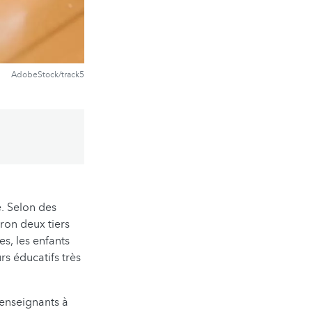
AdobeStock/track5
e. Selon des
ron deux tiers
s, les enfants
rs éducatifs très
 enseignants à