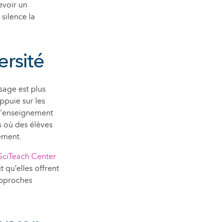
evoir un
silence la
rsité
sage est plus
appuie sur les
l'enseignement
es où des élèves
vement.
SciTeach Center
 qu’elles offrent
approches