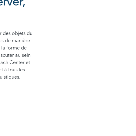
rver,
r des objets du
pes de manière
 la forme de
iscuter au sein
each Center et
t à tous les
istiques.