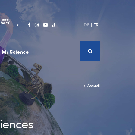
DE
FR
Mr Science
Accueil
iences