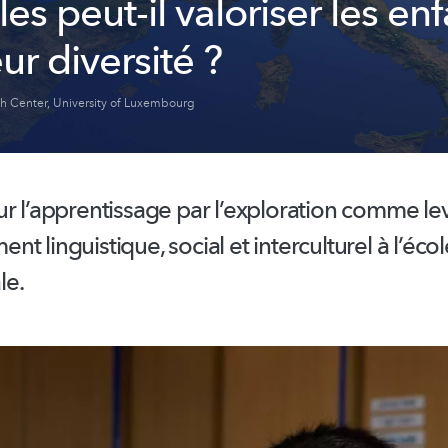
les peut-il valoriser les en
ur diversité ?
ch Center
,
University of Luxembourg
ur
l’apprentissage
par
l’exploration
comme lev
ment
linguistique, social et interculturel à l’écol
le.