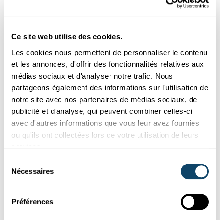
Ce site web utilise des cookies.
Les cookies nous permettent de personnaliser le contenu
COMPÉTITION CANSAT LUXEMBOURG
et les annonces, d'offrir des fonctionnalités relatives aux
Lancez votre satellite ! - un concours pour les
médias sociaux et d'analyser notre trafic. Nous
élèves du secondaire
partageons également des informations sur l'utilisation de
Vous êtes élève du secondaire et vous avez envie de construire
notre site avec nos partenaires de médias sociaux, de
et lancer un mini satellite ? Alors participer au concours
publicité et d'analyse, qui peuvent combiner celles-ci
CanSat, qui se déroulera en avril 2021. Inscriptions ouvertes
avec d'autres informations que vous leur avez fournies
jusqu'au 16.11.
ou qu'ils ont collectées lors de votre utilisation de leurs
ESERO Luxembourg
services.
Sélection
Nécessaires
du
consentement
Préférences