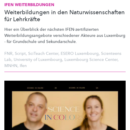
IFEN
WEITERBILDUNGEN
Weiterbildungen in den Naturwissenschaften
für Lehrkräfte
Hier ein Überblick der nächsten
IFEN-zertifizierten
Weiterbildungsangebote
verschiedener Akteure aus Luxemburg
- für Grundschule und
Sekundarschule.
FNR
,
Script
,
SciTeach Center
,
ESERO Luxembourg
,
Scienteens
Lab
,
University of Luxembourg
,
Luxembourg Science Center
,
MNHN
,
Ifen