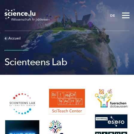
Skip
to
DE
main
content
Accueil
Scienteens Lab