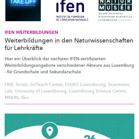
IFEN
WEITERBILDUNGEN
Weiterbildungen in den Naturwissenschaften
für Lehrkräfte
Hier ein Überblick der nächsten
IFEN-zertifizierten
Weiterbildungsangebote
verschiedener Akteure aus Luxemburg
- für Grundschule und
Sekundarschule.
FNR
,
Script
,
SciTeach Center
,
ESERO Luxembourg
,
Scienteens
Lab
,
University of Luxembourg
,
Luxembourg Science Center
,
MNHN
,
Ifen