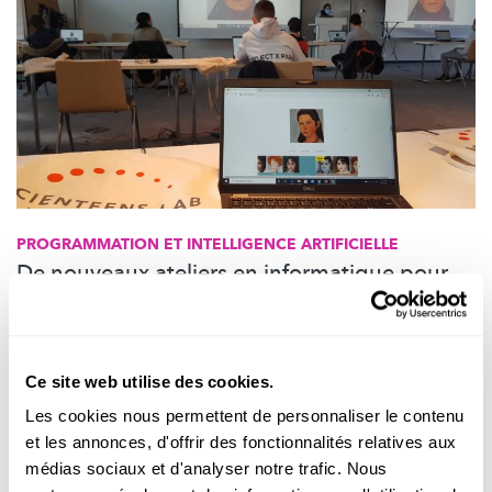
PROGRAMMATION ET INTELLIGENCE ARTIFICIELLE
De nouveaux ateliers en informatique pour
lycéens et collégiens
Le Scienteens Lab de
l’Université
du Luxembourg vise, à travers
ces ateliers, à susciter l’intérêt d’élèves du Luxembourg et de la
Ce site web utilise des cookies.
Grande Région pour cette discipline.
Les cookies nous permettent de personnaliser le contenu
Scienteens Lab
,
University of Luxembourg
,
LCSB
et les annonces, d'offrir des fonctionnalités relatives aux
médias sociaux et d'analyser notre trafic. Nous