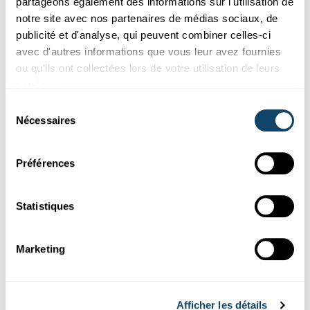
partageons également des informations sur l'utilisation de
notre site avec nos partenaires de médias sociaux, de
publicité et d'analyse, qui peuvent combiner celles-ci
avec d'autres informations que vous leur avez fournies
ou qu'ils ont collectées lors de votre utilisation de leurs
services.
Sélection
Nécessaires
du
consentement
Préférences
SCIENTEENS ACADEMY 2019
Understanding the complexity of living
Statistiques
organisms
Last week, the Scienteens Academy 2019 on Systems Biology
Marketing
took place in Belval. There will be a second edition in
September for which registrations are still open.
University of Luxembourg
,
LCSB
,
Scienteens Lab
Afficher les détails