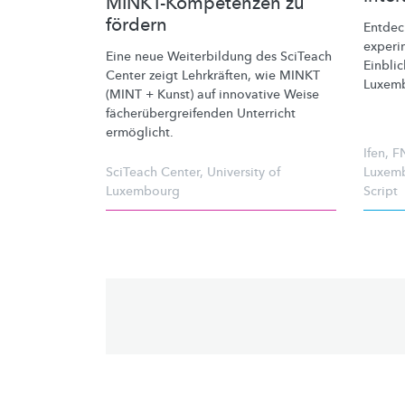
MINKT-Kompetenzen zu
fördern
Entdec
experi
Eine neue Weiterbildung des SciTeach
Einblic
Center zeigt Lehrkräften, wie MINKT
Luxem
(MINT + Kunst) auf innovative Weise
fächerübergreifenden
Unterricht
ermöglicht.
Ifen
,
F
SciTeach Center
,
University of
Luxemb
Luxembourg
Script
Pagination