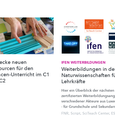
ecke neuen
IFEN
WEITERBILDUNGEN
ourcen für den
Weiterbildungen in d
ncen-Unterricht im C1
Naturwissenschaften f
C2
Lehrkräfte
Hier ein Überblick der nächste
zertifizierten
Weiterbildungsan
verschiedener Akteure aus Lux
- für Grundschule und
Sekundars
FNR
,
Script
,
SciTeach Center
,
E