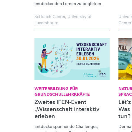
entdeckenden
Lernen zu begleiten.
SciTeach Center
,
University of
Univer
Luxembourg
Center
WEITERBILDUNG FÜR
NATU
GRUNDSCHULLEHRKRÄFTE
SPRA
Zweites IFEN-Event
Lët'z
„Wissenschaft interaktiv
Was 
erleben
tun?
Entdecke spannende Challenges,
Der
na