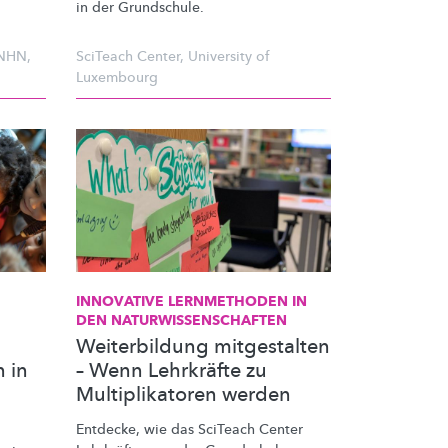
in der Grundschule.
NHN
,
SciTeach Center
,
University of
Luxembourg
INNOVATIVE LERNMETHODEN IN
DEN
NATURWISSENSCHAFTEN
Weiterbildung mitgestalten
 in
– Wenn Lehrkräfte zu
Multiplikatoren werden
Entdecke, wie das SciTeach Center