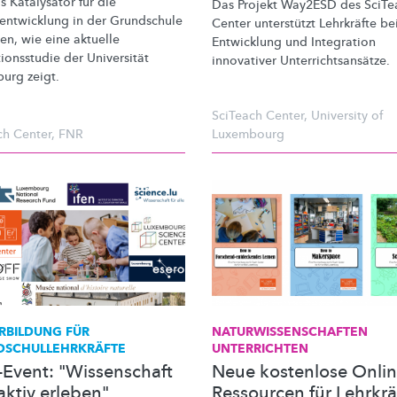
s Katalysator für die
Das Projekt Way2ESD des SciTe
entwicklung
in der Grundschule
Center unterstützt Lehrkräfte be
en, wie eine aktuelle
Entwicklung und Integration
ionsstudie
der Universität
innovativer
Unterrichtsansätze.
urg zeigt.
SciTeach Center
,
University of
ch Center
,
FNR
Luxembourg
RBILDUNG FÜR
NATURWISSENSCHAFTEN
DSCHULLEHRKRÄFTE
UNTERRICHTEN
-Event: "Wissenschaft
Neue kostenlose Onlin
aktiv erleben"
Ressourcen für Lehrkrä