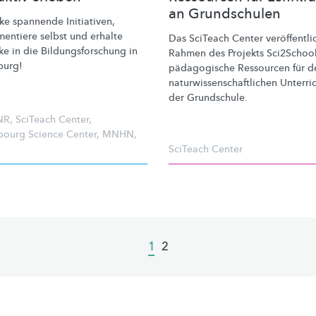
an Grundschulen
ke spannende Initiativen,
mentiere
selbst und erhalte
Das SciTeach Center
veröffentli
ke in die
Bildungsforschung
in
Rahmen des Projekts Sci2Schoo
burg!
pädagogische Ressourcen für d
naturwissenschaftlichen
Unterric
der Grundschule.
NR
,
SciTeach Center
,
ourg Science Center
,
MNHN
,
SciTeach Center
Current
1
Page
2
page