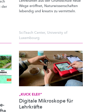
Lehrkräften aus der Grundschule neue
ach
Wege eröffnet,
Naturwissenschaften
i der
lebendig und kreativ zu vermitteln.
SciTeach Center
,
University of
Luxembourg
„KUCK ELEI!“
Digitale Mikroskope für
e-
Lehrkräfte
fte