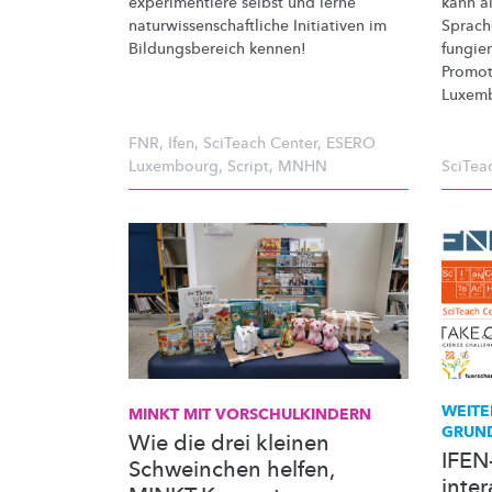
experimentiere
selbst und lerne
kann al
naturwissenschaftliche
Initiativen im
Sprach
Bildungsbereich
kennen!
fungier
Promot
Luxemb
FNR
,
Ifen
,
SciTeach Center
,
ESERO
Luxembourg
,
Script
,
MNHN
SciTea
WEITE
MINKT MIT
VORSCHULKINDERN
GRUN
Wie die drei kleinen
IFEN
Schweinchen helfen,
inter