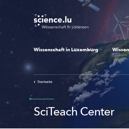
Skip
to
main
content
Wissenschaft in Luxemburg
Wissen
Startseite
SciTeach Center