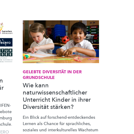
GELEBTE DIVERSITÄT IN DER
GRUNDSCHULE
en
Wie kann
ür
naturwissenschaftlicher
Unterricht Kinder in ihrer
n
IFEN-
Diversität stärken?
gebote
Ein Blick auf
forschend-entdeckendes
emburg
Lernen als Chance für sprachliches,
chule.
soziales und
interkulturelles
Wachstum
SERO