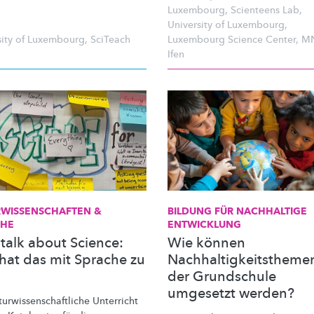
Luxembourg
,
Scienteens Lab
,
University of Luxembourg
,
sity of Luxembourg
,
SciTeach
Luxembourg Science Center
,
M
Ifen
RWISSENSCHAFTEN
&
BILDUNG FÜR NACHHALTIGE
CHE
ENTWICKLUNG
 talk about Science:
Wie können
hat das mit Sprache zu
Nachhaltigkeitsthemen
der Grundschule
umgesetzt werden?
turwissenschaftliche
Unterricht