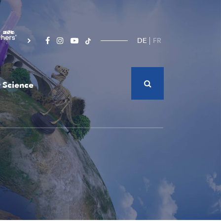
DE
FR
 Science