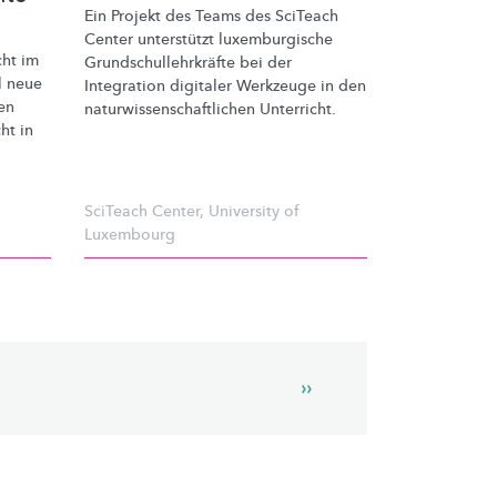
Ein Projekt des Teams des SciTeach
Center unterstützt
luxemburgische
cht
im
Grundschullehrkräfte
bei der
l neue
Integration digitaler Werkzeuge in den
en
naturwissenschaftlichen
Unterricht.
ht in
SciTeach Center
,
University of
Luxembourg
Next
››
page