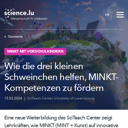
Skip
to
FR
main
content
Startseite
MINKT MIT VORSCHULKINDERN
Wie die drei kleinen
Schweinchen helfen, MINKT-
Kompetenzen zu fördern
15.03.2024
|
SciTeach Center
,
University of Luxembourg
Eine neue Weiterbildung des SciTeach Center zeigt
Lehrkräften, wie MINKT (MINT + Kunst) auf innovative