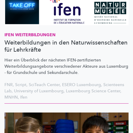
IFEN
WEITERBILDUNGEN
Weiterbildungen in den Naturwissenschaften
für Lehrkräfte
Hier ein Überblick der nächsten
IFEN-zertifizierten
Weiterbildungsangebote
verschiedener Akteure aus Luxemburg
- für Grundschule und
Sekundarschule.
FNR
,
Script
,
SciTeach Center
,
ESERO Luxembourg
,
Scienteens
Lab
,
University of Luxembourg
,
Luxembourg Science Center
,
MNHN
,
Ifen