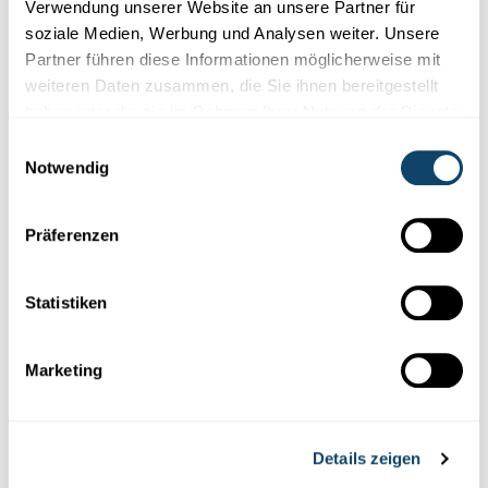
Naturwëssenschaftleche Ressourcen- a
Verwendung unserer Website an unsere Partner für
Weiderbildungszentrum fir Enseignanten
soziale Medien, Werbung und Analysen weiter. Unsere
Partner führen diese Informationen möglicherweise mit
Fir Enseignanten a Studenten: Wat ass de SciTeach Center, a
weiteren Daten zusammen, die Sie ihnen bereitgestellt
wat kann een do maachen? En Abléck am Video.
haben oder die sie im Rahmen Ihrer Nutzung der Dienste
FNR
,
Script
,
Ifen
,
University of Luxembourg
gesammelt haben.
Einwilligungsauswahl
Notwendig
Präferenzen
Statistiken
Marketing
Wissenschaftsangebote für Schule und Freizeit
Details zeigen
NATURWISSENSCHAFTEN UNTERRICHTEN