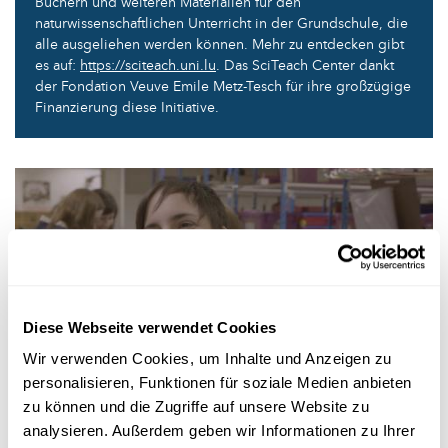
Büchern und weiteren Materialien für den
naturwissenschaftlichen Unterricht in der Grundschule, die
alle ausgeliehen werden können. Mehr zu entdecken gibt
es auf:
https://sciteach.uni.lu
. Das SciTeach Center dankt
der Fondation Veuve Emile Metz-Tesch für ihre großzügige
Finanzierung diese Initiative.
Diese Webseite verwendet Cookies
Wir verwenden Cookies, um Inhalte und Anzeigen zu
Forschung in Luxemburg
personalisieren, Funktionen für soziale Medien anbieten
zu können und die Zugriffe auf unsere Website zu
analysieren. Außerdem geben wir Informationen zu Ihrer
SCITEACH CENTER