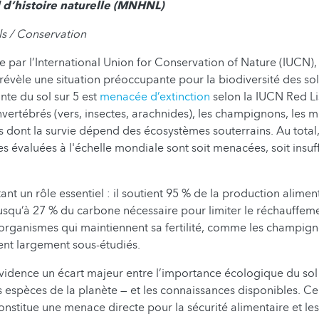
 d’histoire naturelle (MNHNL)
ls / Conservation
par l’International Union for Conservation of Nature (IUCN),
évèle une situation préoccupante pour la biodiversité des sol
te du sol sur 5 est
menacée d’extinction
selon la IUCN Red Li
nvertébrés (vers, insectes, arachnides), les champignons, les
s dont la survie dépend des écosystèmes souterrains. Au total
s évaluées à l'échelle mondiale sont soit menacées, soit insu
ant un rôle essentiel : il soutient 95 % de la production alime
jusqu’à 27 % du carbone nécessaire pour limiter le réchauffeme
 organismes qui maintiennent sa fertilité, comme les champign
tent largement sous-étudiés.
vidence un écart majeur entre l’importance écologique du sol 
 espèces de la planète — et les connaissances disponibles. Ce 
onstitue une menace directe pour la sécurité alimentaire et le