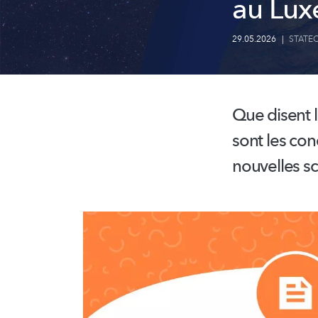
au Lux
29.05.2026
|
STATE
Que disent l
sont les con
nouvelles s