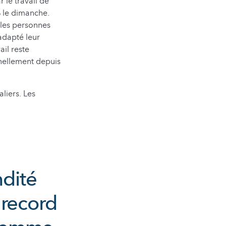
 le travail de
% le dimanche.
 les personnes
adapté leur
ail reste
nnellement depuis
liers. Les
ndité
 record