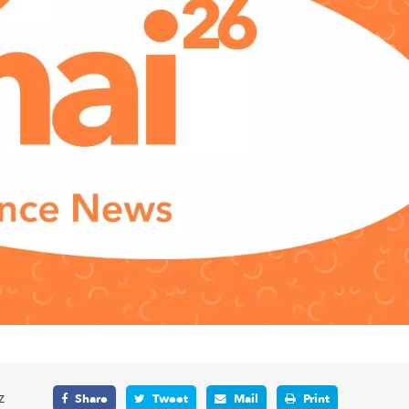
z
Share
Tweet
Mail
Print