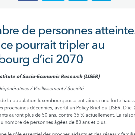
bre de personnes atteinte
e pourrait tripler au
ourg d’ici 2070
titute of Socio-Economic Research (LISER)
génératives / Vieillissement / Société
t de la population luxembourgeoise entraînera une forte haus
s prochaines décennies, avertit un Policy Brief du LISER. D’ici 
ants auront plus de 50 ans, contre 35 % actuellement. La raison
du nombre de personnes âgées de 80 ans et plus.
gne le rôle essentiel des proches aidants et des réseaux famil