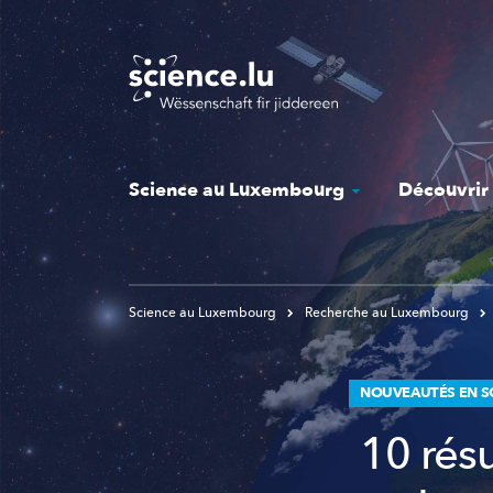
Skip
to
main
content
Science au Luxembourg
Découvrir
Science au Luxembourg
Recherche au Luxembourg
NOUVEAUTÉS EN S
10 résu