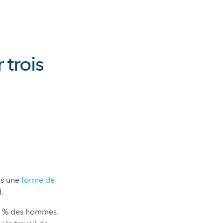
 trois
ns une
forme de
.
 9 % des hommes.