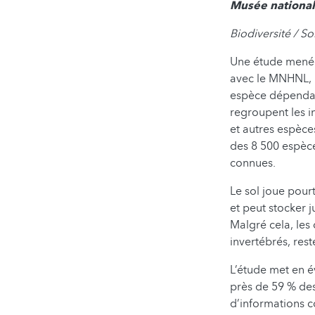
Musée national
Biodiversité / So
Une étude menée 
avec le MNHNL, r
espèce dépendan
regroupent les i
et autres espèce
des 8 500 espèce
connues.
Le sol joue pourt
et peut stocker 
Malgré cela, les
invertébrés, res
L’étude met en é
près de 59 % des
d’informations c