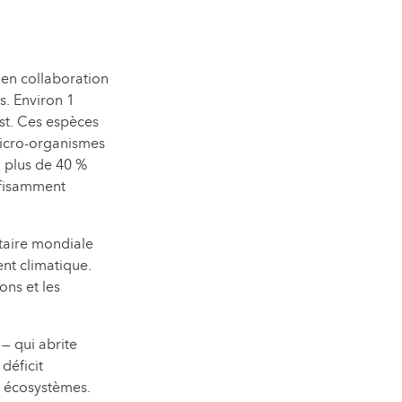
 en collaboration
s. Environ 1
st. Ces espèces
 micro-organismes
, plus de 40 %
ffisamment
ntaire mondiale
nt climatique.
ons et les
— qui abrite
déficit
s écosystèmes.