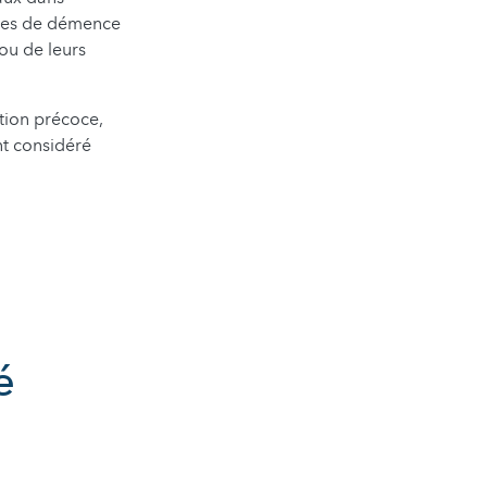
ntes de démence
 ou de leurs
ction précoce,
nt considéré
é