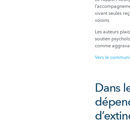
l’accompagnemen
vivant seules re
voisins.
Les auteurs plai
soutien psycholog
comme aggravant 
Vers le communi
Dans l
dépend
d’extin