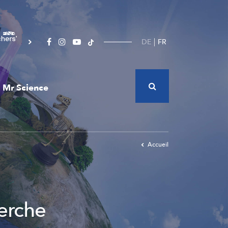
DE
FR
Mr Science
Accueil
herche