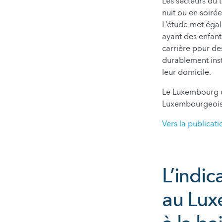
Les secteurs du t
nuit ou en soirée
L’étude met égal
ayant des enfant
carrière pour des
durablement inst
leur domicile.
Le Luxembourg co
Luxembourgeois n
Vers la publicati
L’indic
au Lux