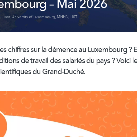
embourg – Mai 2026
C
,
Liser
,
University of Luxembourg
,
MNHN
,
LIST
es chiffres sur la démence au Luxembourg ? E
ditions de travail des salariés du pays ? Voici l
cientifiques du Grand-Duché.