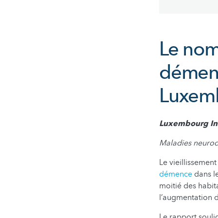
Le nom
démenc
Luxemb
Luxembourg Ins
Maladies neurodé
Le vieillissemen
démence
dans le
moitié des habit
l’augmentation 
Le rapport souli