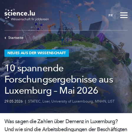
Skip
to
FR
main
content
Startseite
NEUES AUS DER WISSENSCHAFT
10 spannende
Forschungsergebnisse aus
Luxemburg – Mai 2026
29.05.2026
|
STATEC
,
Liser
,
University of Luxembourg
,
MNHN
,
LIST
Was sagen die Zahlen über Demenz in Luxemburg?
Und wie sind die
Arbeitsbedingungen
der
Beschäftigten