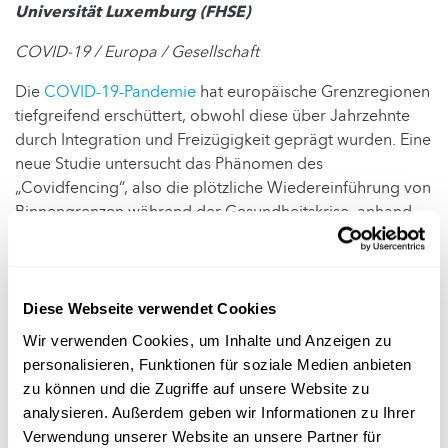
Universität Luxemburg (FHSE)
COVID-19 / Europa / Gesellschaft
Die
COVID-19-Pandemie
hat europäische Grenzregionen
tiefgreifend erschüttert, obwohl diese über Jahrzehnte
durch Integration und Freizügigkeit geprägt wurden. Eine
neue Studie untersucht das Phänomen des
„Covidfencing“, also die plötzliche Wiedereinführung von
Binnengrenzen während der Gesundheitskrise, anhand
von drei bedeutenden Regionen: dem Genfer Becken,
der Großregion und der Öresund-Region zwischen
Dänemark und Schweden.
Diese Webseite verwendet Cookies
Die Forscher zeigen, dass die Staaten trotz enger
Wir verwenden Cookies, um Inhalte und Anzeigen zu
wirtschaftlicher und sozialer Verflechtungen einseitige
personalisieren, Funktionen für soziale Medien anbieten
Grenzschließungen beschlossen haben, ohne regionale
zu können und die Zugriffe auf unsere Website zu
Strukturen einzubeziehen. Die Krise hat zudem
analysieren. Außerdem geben wir Informationen zu Ihrer
bestehende Ungleichheiten verschärft, insbesondere
Verwendung unserer Website an unsere Partner für
durch Homeoffice-Arbeit. Während einige Grenzgänger