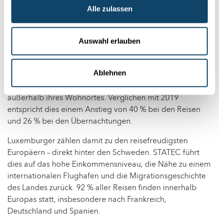
COVID-19 / Tourismus / Gesellschaft
Alle zulassen
Nach dem Reiseboom der post-Pandemie Jahren hat sich
das Reiseverhalten der Luxemburger Bevölkerung
Auswahl erlauben
stabilisiert. Laut einer Infografik von STATEC
unternahmen die Einwohner des Großherzogtums im
Ablehnen
Jahr 2024 rund 3,2 Millionen touristische Reisen. Sie
verbrachten insgesamt 22 Millionen Übernachtungen
außerhalb ihres Wohnortes. Verglichen mit 2019
entspricht dies einem Anstieg von 40 % bei den Reisen
und 26 % bei den Übernachtungen.
Luxemburger zählen damit zu den reisefreudigsten
Europäern – direkt hinter den Schweden. STATEC führt
dies auf das hohe Einkommensniveau, die Nähe zu einem
internationalen Flughafen und die Migrationsgeschichte
des Landes zurück. 92 % aller Reisen finden innerhalb
Europas statt, insbesondere nach Frankreich,
Deutschland und Spanien.