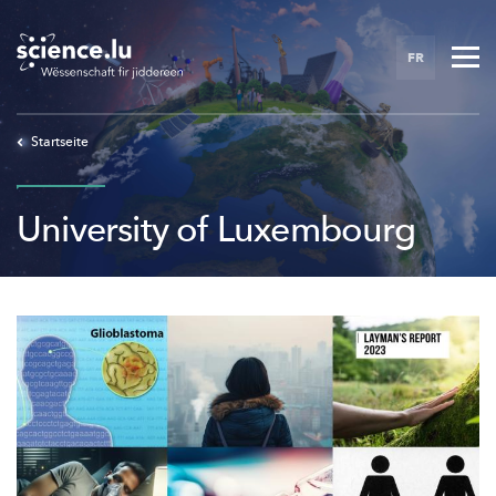
Skip
to
FR
main
content
Startseite
University of Luxembourg