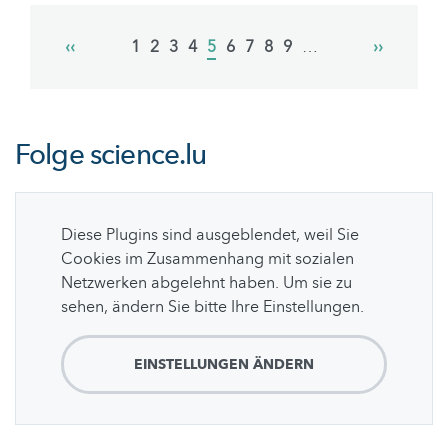
Pagination
Previous
‹‹
Page
1
Page
2
Page
3
Page
4
Current
5
Page
6
Page
7
Page
8
Page
9
…
Next
››
page
page
page
Folge
science.lu
Diese Plugins sind ausgeblendet, weil Sie
Cookies im Zusammenhang mit sozialen
Netzwerken abgelehnt haben. Um sie zu
sehen, ändern Sie bitte Ihre Einstellungen.
EINSTELLUNGEN ÄNDERN