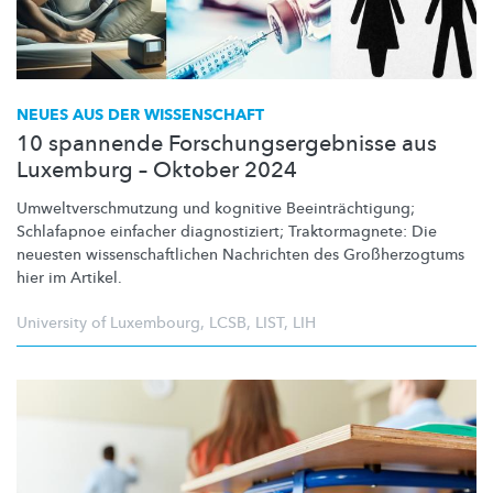
NEUES AUS DER WISSENSCHAFT
10 spannende Forschungsergebnisse aus
Luxemburg – Oktober 2024
Umweltverschmutzung
und kognitive
Beeinträchtigung;
Schlafapnoe einfacher
diagnostiziert;
Traktormagnete:
Die
neuesten
wissenschaftlichen
Nachrichten des
Großherzogtums
hier im Artikel.
University of Luxembourg
,
LCSB
,
LIST
,
LIH