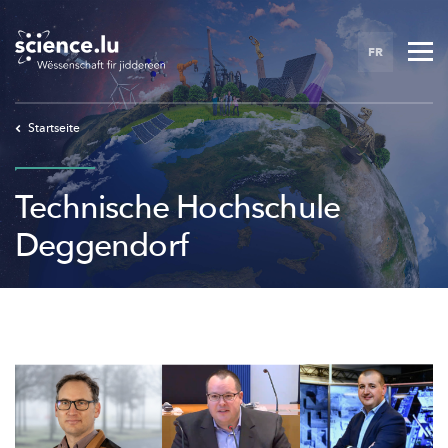
Skip
to
FR
main
content
Startseite
Technische Hochschule
Deggendorf