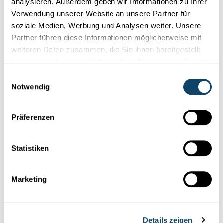
analysieren. Außerdem geben wir Informationen zu Ihrer
Verwendung unserer Website an unsere Partner für
soziale Medien, Werbung und Analysen weiter. Unsere
Folge
science.lu
Partner führen diese Informationen möglicherweise mit
weiteren Daten zusammen, die Sie ihnen bereitgestellt
haben oder die sie im Rahmen Ihrer Nutzung der Dienste
gesammelt haben.
Diese Plugins sind ausgeblendet, weil Sie
Einwilligungsauswahl
Notwendig
Cookies im Zusammenhang mit sozialen
Netzwerken abgelehnt haben. Um sie zu
sehen, ändern Sie bitte Ihre Einstellungen.
Präferenzen
EINSTELLUNGEN ÄNDERN
Statistiken
Marketing
Abonniere unseren
Details zeigen