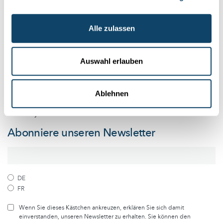
Youtube-Kanal
Alle zulassen
Folge der Welt der Wissenschaft
Auswahl erlauben
und Forschung in Luxemburg
Ablehnen
Melde dich kostenlos bei unserem Newsletter an und
erhalte jeden Monat die besten Artikel von science.lu
Abonniere unseren Newsletter
DE
FR
Wenn Sie dieses Kästchen ankreuzen, erklären Sie sich damit
einverstanden, unseren Newsletter zu erhalten. Sie können den