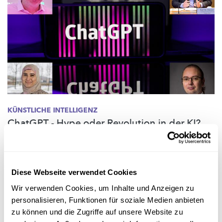
KÜNSTLICHE INTELLIGENZ
ChatGPT - Hype oder Revolution in der KI?
Fragen an Experten
Wir haben vier Forschende aus dem Bereich der Künstlichen
Intelligenz befragt, wie sie das Sprachmodell ChatGPT
Diese Webseite verwendet Cookies
einschätzen. Hier ihre Antworten.
Wir verwenden Cookies, um Inhalte und Anzeigen zu
University of Luxembourg
,
LIST
,
Technische Hochschule
personalisieren, Funktionen für soziale Medien anbieten
Deggendorf
zu können und die Zugriffe auf unsere Website zu