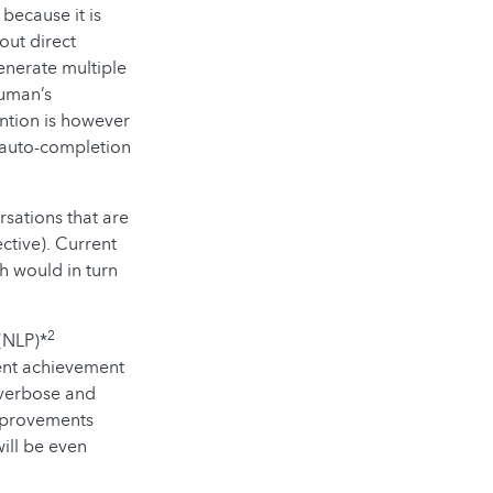
because it is
out direct
enerate multiple
human’s
ntion is however
e auto-completion
rsations that are
ctive). Current
h would in turn
2
(NLP)*
nent achievement
y verbose and
improvements
ill be even
I.