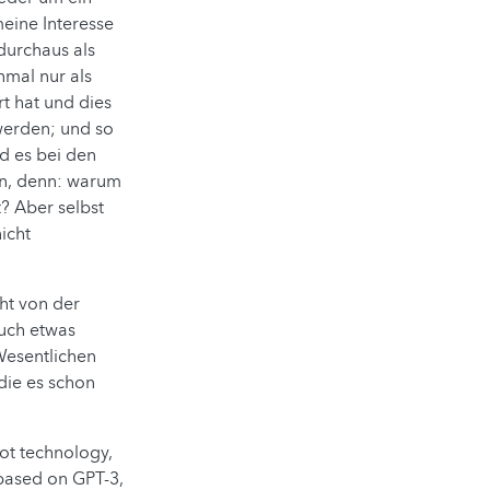
eine Interesse
durchaus als
mal nur als
t hat und dies
 werden; und so
rd es bei den
en, denn: warum
t? Aber selbst
icht
ht von der
auch etwas
Wesentlichen
die es schon
ot technology,
 based on GPT-3,