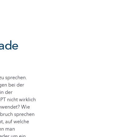
rade
zu sprechen.
gen bei der
in der
T nicht wirklich
ngewendet? Wie
chbruch sprechen
t, auf welche
ann man
weder um ein