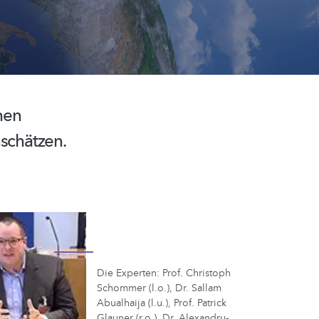
hen
nschätzen.
Die Experten: Prof. Christoph
Schommer (l.o.), Dr. Sallam
Abualhaija (l.u.), Prof. Patrick
Glauner (r.o.), Dr. Alexandru-