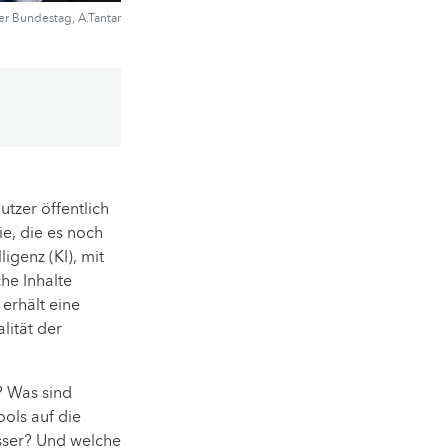
er Bundestag, A.Tantar
tzer öffentlich
ie, die es noch
igenz (KI), mit
che Inhalte
 erhält eine
lität der
? Was sind
ols auf die
sser? Und welche