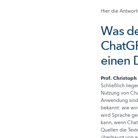
Hier die Antwort
Was den
ChatGP
einen 
Prof. Christop
Schließlich lieg
Nutzung von Cha
Anwendung sind g
bekannt: wie wir
wird Sprache gen
kann, wenn ChatG
Quellen die Text
überhaupt von e