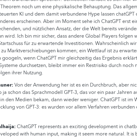
Theorem noch um eine physikalische Behauptung. Das allgem
teuerten KI und dem damit verbundene Hype lassen chatGPT 
nderes erscheinen. Aber im Moment sehe ich ChatGPT erst ein
echenden, und nützlichen Ansatz, der die Welt bereits veränder
un wird. Ich bin mir sicher, dass andere Global Players folgen
Startschuss für zu erwartende Investitionen. Wahrscheinlich wi
n zu Marktverschiebungen kommen; ein Wettlauf ist zu erwart
och googeln, wenn ChatGPT mir gleichzeitig das Ergebnis erklär
Systeme durchsetzen, bleibt immer ein Restrisiko durch noch n
olgen ihrer Nutzung.
launer:
Von der Anwendung her ist es ein Durchbruch, aber nic
b ja schon das Sprachmodell GPT-3, das vor ein paar Jahren 
in den Medien bekam, dann wieder weniger. ChatGPT ist im 
icklung von GPT-3: es wurden vor allem Verfahren verbunden 
lhaija:
ChatGPT represents an exciting development in chatb
eveloped with human input, making it seem more natural. It is