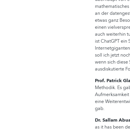
mathematisches 
an der datenges
etwas ganz Beso
einen vielverspr
auch weiterhin t
ist ChatGPT ein 
Internetgigante
soll ich jetzt n
wenn sich diese 
ausdiskutierte F
Prof. Patrick G
Methodik. Es ga
Aufmerksamkeit 
eine Weiterentw
gab.
Dr. Sallam Abua
as it has been d