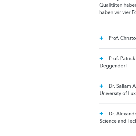
Qualitäten haben
haben wir vier F
Prof. Christ
Prof. Patrick Glauner, Professor für Künstliche Intelligenz, Technische Hochschule
Deggendorf
Dr. Sallam Abualhaija, Research Scientist in Artificial Intelligence for software engineering,
University of L
Dr. Alexandru-Adrian Tantar, Trustworthy AI Group Leader, Luxembourg Institute of
Science and Te