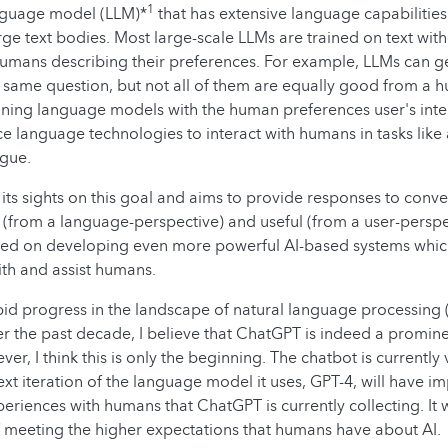
1
anguage model (LLM)*
that has extensive language capabilities 
rge text bodies. Most large-scale LLMs are trained on text with
umans describing their preferences. For example, LLMs can g
 same question, but not all of them are equally good from a 
gning language models with the human preferences user's inte
ce language technologies to interact with humans in tasks lik
ogue.
its sights on this goal and aims to provide responses to conve
(from a language-perspective) and useful (from a user-perspe
used on developing even more powerful AI-based systems whic
ith and assist humans.
apid progress in the landscape of natural language processing 
r the past decade, I believe that ChatGPT is indeed a promi
ever, I think this is only the beginning. The chatbot is currentl
next iteration of the language model it uses, GPT-4, will have 
eriences with humans that ChatGPT is currently collecting. It w
 meeting the higher expectations that humans have about A