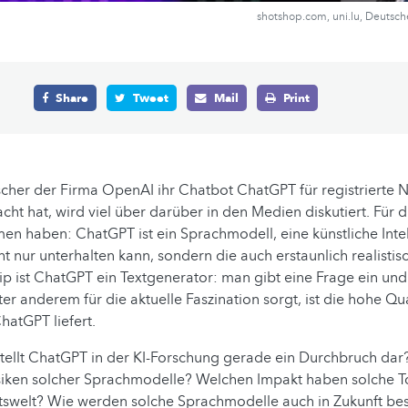
shotshop.com, uni.lu, Deutsch
Share
Tweet
Mail
Print
cher der Firma OpenAI ihr Chatbot ChatGPT für registrierte Nu
ht hat, wird viel über darüber in den Medien diskutiert. Für d
n haben: ChatGPT ist ein Sprachmodell, eine künstliche Intell
ht nur unterhalten kann, sondern die auch erstaunlich realistis
nzip ist ChatGPT ein Textgenerator: man gibt eine Frage ein und
er anderem für die aktuelle Faszination sorgt, ist die hohe Qua
hatGPT liefert.
tellt ChatGPT in der KI-Forschung gerade ein Durchbruch dar
iken solcher Sprachmodelle? Welchen Impakt haben solche To
itswelt? Wie werden solche Sprachmodelle auch in Zukunft be