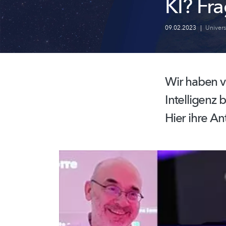
KI? Fr
09.02.2023
|
Univer
Wir haben v
Intelligenz 
Hier ihre An