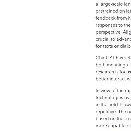
a large-scale l
pretrained on la
feedback from h
responses to the
perspective. Ali
crucial to advan
for texts or dial
ChatGPT has set 
both meaningful 
research is foc
better interact w
In view of the r
technologies ove
in the field. How
repetitive. The 
based on the exp
more capable of