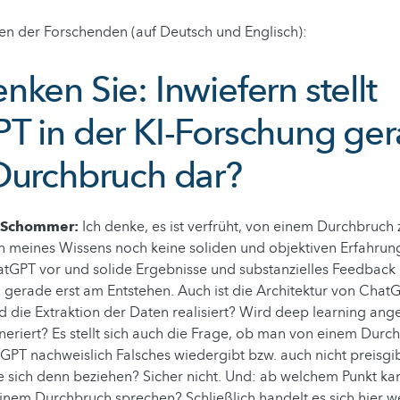
en der Forschenden (auf Deutsch und Englisch):
ken Sie: Inwiefern stellt
T in der KI-Forschung ge
Durchbruch dar?
h Schommer:
Ich denke, es ist verfrüht, von einem Durchbruch 
en meines Wissens noch keine soliden und objektiven Erfahrun
tGPT vor und solide Ergebnisse und substanzielles Feedback 
erade erst am Entstehen. Auch ist die Architektur von ChatGP
d die Extraktion der Daten realisiert? Wird deep learning a
eriert? Es stellt sich auch die Frage, ob man von einem Dur
PT nachweislich Falsches wiedergibt bzw. auch nicht preisgib
e sich denn beziehen? Sicher nicht. Und: ab welchem Punkt k
inem Durchbruch sprechen? Schließlich handelt es sich hier 