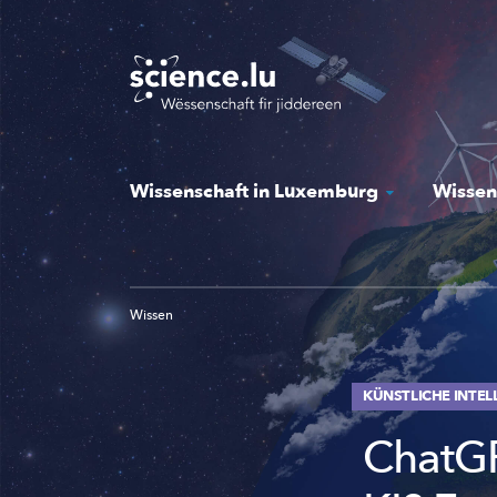
Skip
to
main
content
Wissenschaft in Luxemburg
Wissen
Wissen
KÜNSTLICHE INTEL
ChatGP