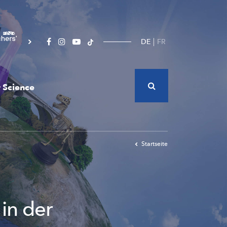
DE
FR
 Science
Startseite
in der