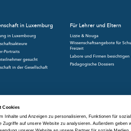
nschaft in Luxemburg
Für Lehrer und Eltern
ung in Luxembourg
Lizzie & Nouga
Wissenschaftsangebote für Sch
schaftsakteure
Freizeit
r-Portraits
Labore und Firmen besichtigen
nteilnehmer gesucht
Pädagogische Dossiers
chaft in der Gesellschaft
t Cookies
 Inhalte und Anzeigen zu personalisieren, Funktionen für sozia
e Zugriffe auf unsere Website zu analysieren. Außerdem geben w
rwendung unserer Website an unsere Partner für soziale Medien
created and managed by