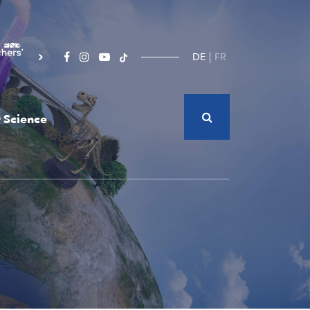
DE
FR
 Science