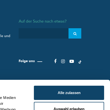
Auf der Suche nach etwas?
ule und
Folge uns
Alle zulassen
le Medien
ir
Auswahl erlauben
, Werbung