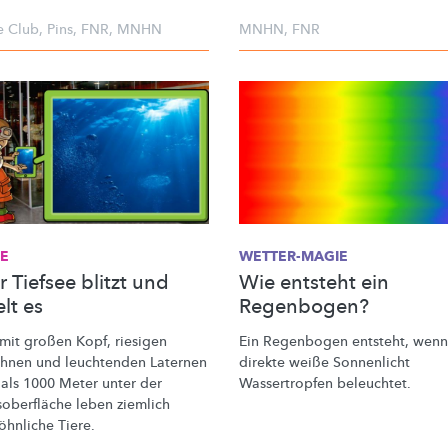
e Club
,
Pins
,
FNR
,
MNHN
MNHN
,
FNR
EE
WETTER-MAGIE
r Tiefsee blitzt und
Wie entsteht ein
lt es
Regenbogen?
 mit großen Kopf, riesigen
Ein Regenbogen entsteht, wenn
hnen und leuchtenden Laternen
direkte weiße Sonnenlicht
 als 1000 Meter unter der
Wassertropfen beleuchtet.
oberfläche
leben ziemlich
öhnliche
Tiere.