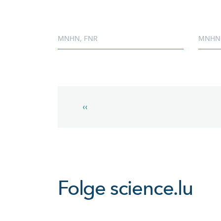
MNHN
,
FNR
MNHN
Pagination
Previous
‹‹
page
Folge
science.lu