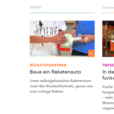
MNHN
Scienc
RÜCKSTOSSANTRIEB
TIEFS
Baue ein Raketenauto
In de
funke
Unser
selbstgebasteltes
Raketenauto
nutzt den
Rückstoßantrieb,
genau wie
Fische
eine richtige Rakete.
Fangzä
– mehr
Meeres
ungew