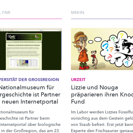
,
FNR
MNHN
VERSITÄT
DER GROSSREGION
URZEIT
Nationalmuseum für
Lizzie und Nouga
rgeschichte ist Partner
präparieren ihren Kno
 neuen Internetportal
Fund
tionalmuseum
für
Im Labor werden Lizzies Fossilf
eschichte
ist Partner beim
vorsichtig aus dem Gestein gel
Internetportal
über biologische
von Staub befreit. Erst jetzt kan
t in der Großregion, das am 23.
Experte den Fischsaurier genau