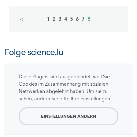
Pagination
Previous
‹‹
Page
1
Page
2
Page
3
Page
4
Page
5
Page
6
Page
7
Current
8
page
page
Folge
science.lu
Diese Plugins sind ausgeblendet, weil Sie
Cookies im Zusammenhang mit sozialen
Netzwerken abgelehnt haben. Um sie zu
sehen, ändern Sie bitte Ihre Einstellungen.
EINSTELLUNGEN ÄNDERN