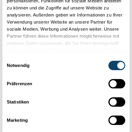
personalisieren, Funktionen für soziale Medien anbieten
zu können und die Zugriffe auf unsere Website zu
analysieren. Außerdem geben wir Informationen zu Ihrer
Verwendung unserer Website an unsere Partner für
soziale Medien, Werbung und Analysen weiter. Unsere
Partner führen diese Informationen möglicherweise mit
weiteren Daten zusammen, die Sie ihnen bereitgestellt
haben oder die sie im Rahmen Ihrer Nutzung der Dienste
gesammelt haben.
Einwilligungsauswahl
GEODYNAMIK
Notwendig
En halleft Jorhonnert Miessungen zu
Lëtzebuerg
Präferenzen
Wann et iergendwou op der Äerd rubbelt, da mierke mir dat
hei zu Lëtzebuerg.
Statistiken
MNHN
,
ECGS
Marketing