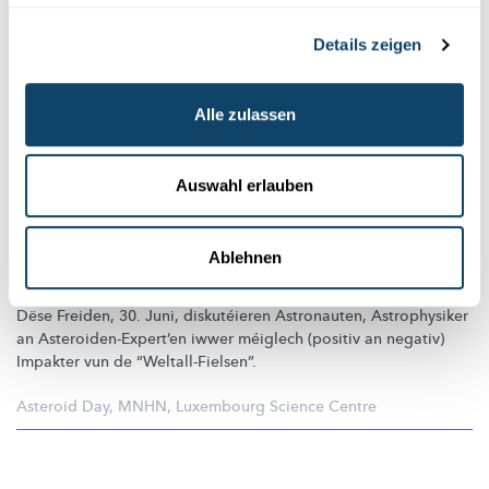
Details zeigen
Alle zulassen
Auswahl erlauben
ASTEROID DAY 2017
Ablehnen
Live-Stream vu Lëtzebuerg an d’ganz Welt
Dëse Freiden, 30. Juni, diskutéieren Astronauten, Astrophysiker
an
Asteroiden-Expert’en
iwwer méiglech (positiv an negativ)
Impakter vun de
“Weltall-Fielsen”.
Asteroid Day
,
MNHN
,
Luxembourg Science Centre