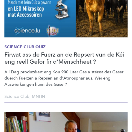
SCIENCE CLUB QUIZ
Firwat ass de Fuerz an de Repsert vun de Kéi
eng reell Gefor fir d‘Mënschheet ?
All Dag produzéiert eng Kou 900 Liter Gas a stéisst des Gaser
duerch Fuerzen a Repsen an d'Atmosphär aus. Wéi eng
Auswierkungen hunn des Gaser?
Science Club
,
MNHN