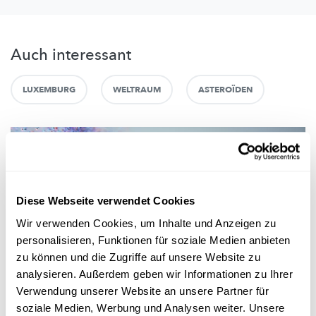
Auch interessant
LUXEMBURG
WELTRAUM
ASTEROÏDEN
Diese Webseite verwendet Cookies
Wir verwenden Cookies, um Inhalte und Anzeigen zu
personalisieren, Funktionen für soziale Medien anbieten
zu können und die Zugriffe auf unsere Website zu
analysieren. Außerdem geben wir Informationen zu Ihrer
Mr Science
Verwendung unserer Website an unsere Partner für
soziale Medien, Werbung und Analysen weiter. Unsere
GENETIK