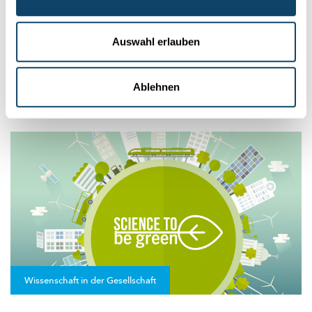
Vertrauen der Bevölkerung in die
Wissenschaft weiter gestiegen
Auswahl erlauben
Wie bewerten die Luxemburger die Rolle der Wissenschaft in
der
Covid-Pandemie?
Wie hoch ist das Interesse an der
Wissens...
Ablehnen
FNR
Wissenschaft in der Gesellschaft