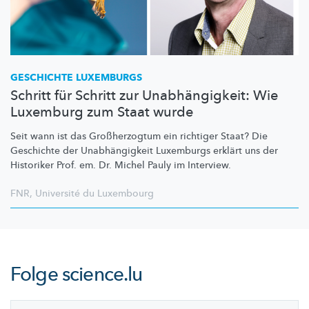
GESCHICHTE LUXEMBURGS
Schritt für Schritt zur Unabhängigkeit: Wie
Luxemburg zum Staat wurde
Seit wann ist das
Großherzogtum
ein richtiger Staat? Die
Geschichte der
Unabhängigkeit
Luxemburgs erklärt uns der
Historiker Prof. em. Dr. Michel Pauly im Interview.
FNR
,
Université du Luxembourg
Folge
science.lu