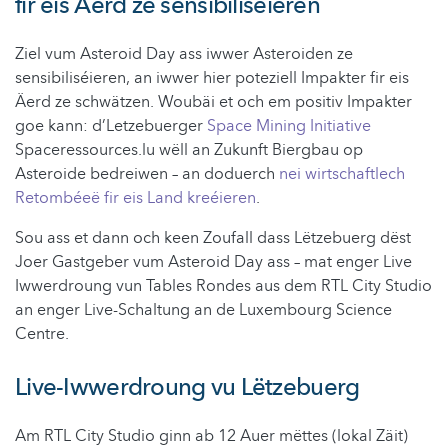
fir eis Äerd ze sensibiliséieren
Ziel vum Asteroid Day ass iwwer Asteroiden ze
sensibiliséieren, an iwwer hier poteziell Impakter fir eis
Äerd ze schwätzen. Woubäi et och em positiv Impakter
goe kann: d’Letzebuerger
Space Mining Initiative
Spaceressources.lu wëll an Zukunft Biergbau op
Asteroide bedreiwen – an doduerch
nei wirtschaftlech
Retombéeë fir eis Land kreéieren
.
Sou ass et dann och keen Zoufall dass Lëtzebuerg dëst
Joer Gastgeber vum Asteroid Day ass – mat enger Live
Iwwerdroung vun Tables Rondes aus dem RTL City Studio
an enger Live-Schaltung an de Luxembourg Science
Centre.
Live-Iwwerdroung vu Lëtzebuerg
Am RTL City Studio ginn ab 12 Auer mëttes (lokal Zäit)