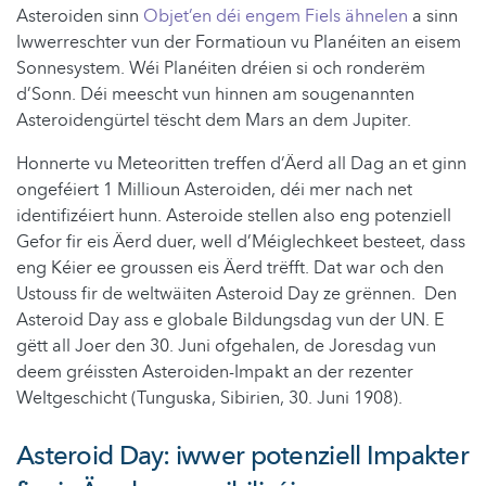
Asteroiden sinn
Objet’en déi engem Fiels ähnelen
a sinn
Iwwerreschter vun der Formatioun vu Planéiten an eisem
Sonnesystem. Wéi Planéiten dréien si och ronderëm
d’Sonn. Déi meescht vun hinnen am sougenannten
Asteroidengürtel tëscht dem Mars an dem Jupiter.
Honnerte vu Meteoritten treffen d’Äerd all Dag an et ginn
ongeféiert 1 Millioun Asteroiden, déi mer nach net
identifizéiert hunn. Asteroide stellen also eng potenziell
Gefor fir eis Äerd duer, well d’Méiglechkeet besteet, dass
eng Kéier ee groussen eis Äerd trëfft. Dat war och den
Ustouss fir de weltwäiten Asteroid Day ze grënnen. Den
Asteroid Day ass e globale Bildungsdag vun der UN. E
gëtt all Joer den 30. Juni ofgehalen, de Joresdag vun
deem gréissten Asteroiden-Impakt an der rezenter
Weltgeschicht (Tunguska, Sibirien, 30. Juni 1908).
Asteroid Day: iwwer potenziell Impakter