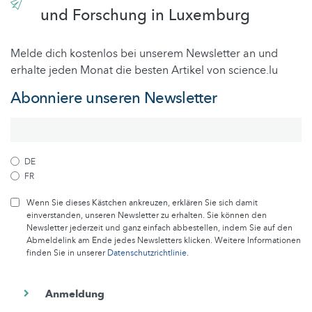
und Forschung in Luxemburg
Melde dich kostenlos bei unserem Newsletter an und
erhalte jeden Monat die besten Artikel von science.lu
Abonniere unseren Newsletter
DE
FR
Wenn Sie dieses Kästchen ankreuzen, erklären Sie sich damit
einverstanden, unseren Newsletter zu erhalten. Sie können den
Newsletter jederzeit und ganz einfach abbestellen, indem Sie auf den
Abmeldelink am Ende jedes Newsletters klicken. Weitere Informationen
finden Sie in unserer
Datenschutzrichtlinie
.