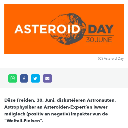
(C) Asteroid Day
Dëse Freiden, 30. Juni, diskutéieren Astronauten,
Astrophysiker an Asteroiden-Expert’en iwwer
méiglech (positiv an negativ) Impakter vun de
“Weltall-Fielsen”.