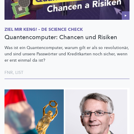
ZIEL MIR KENG! – DE SCIENCE CHECK
Quantencomputer: Chancen und Risiken
Was ist ein
Quantencomputer,
warum gilt er als so
revolutionär,
und sind unsere Passwörter und Kreditkarten noch sicher, wenn
er erst einmal da ist?
FNR
,
LIST