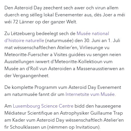
Den Asteroid Day zeechent sech awer och virun allem
duerch eng sëlleg lokal Evenementer aus, dës Joer a méi
wéi 72 Länner op der ganzer Welt.
Zu Lëtzebuerg bedeelegt sech de
Musée national
d’histoire naturelle
(naturmusée) den 30. Juni an 1. Juli
mat wëssenschaftlechen Atelier’en, Virliesunge vu
Meteoritte-Fuerscher a Visites guidées vu sengen neien
Ausstellungen iwwert d’Meteoritte-Kollektioun vum
Musée an d’Roll vun Asteroiden a Massenausstierwen an
der Vergaangenheet.
De komplette Programm vum Asteroid Day Evenement
am naturmusée fannt dir um
Internetsite vum Musée
.
Am
Luxembourg Science Centre
bidd den hauseegene
Médiateur Scientifique an Astrophysiker Guillaume Trap
am Kader vum Asteroid Day wëssenschaftlech Atelier’en
fir Schoulklassen un (nëmmen op Invitatioun).