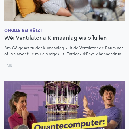
OFKILLE BEI HËTZT
Wéi Ventilator a Klimaanlag eis ofkillen
Am Géigesaz zu der Klimaanlag killt de Ventilator de Raum net
of. An awer fille mir eis ofgekillt. Entdeck d’Physik hannendrun!
FNR