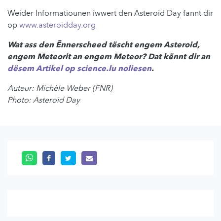
Weider Informatiounen iwwert den Asteroid Day fannt dir
op
www.asteroidday.org
Wat ass den Ënnerscheed tëscht engem Asteroid,
engem Meteorit an engem Meteor? Dat kënnt dir an
dësem Artikel op science.lu noliesen
.
Auteur: Michèle Weber (FNR)
Photo: Asteroid Day