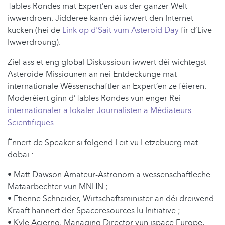
Tables Rondes mat Expert’en aus der ganzer Welt
iwwerdroen. Jidderee kann déi iwwert den Internet
kucken (hei de
Link op d'Sait vum Asteroid Day
fir d’Live-
Iwwerdroung).
Ziel ass et eng global Diskussioun iwwert déi wichtegst
Asteroide-Missiounen an nei Entdeckunge mat
internationale Wëssenschaftler an Expert’en ze féieren.
Moderéiert ginn d’Tables Rondes vun enger Rei
internationaler a lokaler Journalisten a Médiateurs
Scientifiques
.
Ënnert de Speaker si folgend Leit vu Lëtzebuerg mat
dobäi :
• Matt Dawson Amateur-Astronom a wëssenschaftleche
Mataarbechter vun MNHN ;
• Etienne Schneider, Wirtschaftsminister an déi dreiwend
Kraaft hannert der Spaceresources.lu Initiative ;
• Kyle Acierno, Managing Director vun ispace Europe,