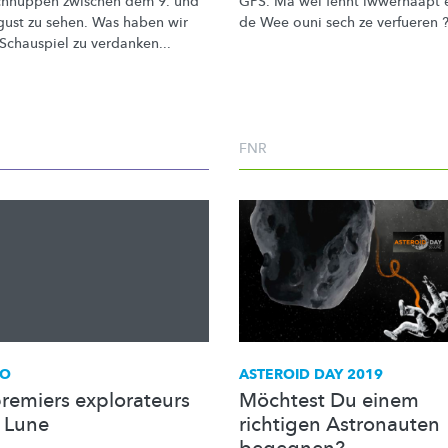
chnuppen
zwischen dem 9. und
GPS. Ma wéi fënnt iwwerhaapt 
gust zu sehen. Was haben wir
de Wee ouni sech ze verfueren 
 Schauspiel zu verdanken...
FNR
LO
ASTEROID DAY 2019
premiers explorateurs
Möchtest Du einem
a Lune
richtigen Astronauten