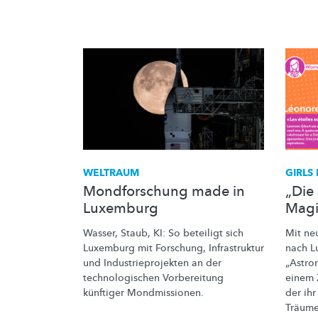
WELTRAUM
GIRLS
Mondforschung made in
„Die 
Luxemburg
Magi
Wasser, Staub, KI: So beteiligt sich
Mit ne
Luxemburg mit Forschung, Infrastruktur
nach L
und
Industrieprojekten
an der
„Astro
technologischen
Vorbereitung
einem
künftiger
Mondmissionen.
der ihr
Träume