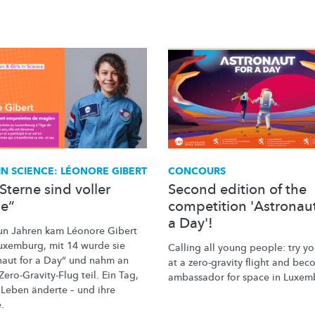
 IN SCIENCE: LÉONORE GIBERT
CONCOURS
Sterne sind voller
Second edition of the
e“
competition 'Astronaut
a Day'!
un Jahren kam Léonore Gibert
uxemburg, mit 14 wurde sie
Calling all young people: try yo
naut for a Day“ und nahm an
at a zero-gravity flight and be
Zero-Gravity-Flug
teil. Ein Tag,
ambassador for space in Luxem
 Leben änderte – und ihre
.