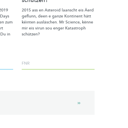
schützen?
 2019
2015 ass en Asteroid laanscht eis Äerd
 Days
geflunn, deen e ganze Kontinent hätt
ten zum
kéinten ausläschen. Mr Science, kënne
rt
mir eis virun sou enger Katastroph
 Du in
schützen?
FNR
Next
››
page