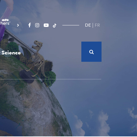
DE
FR
 Science