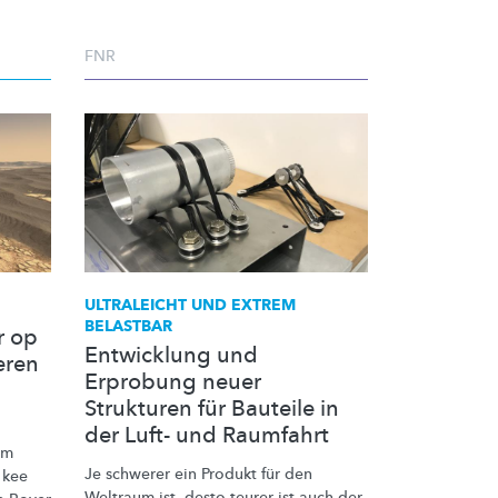
FNR
ULTRALEICHT UND EXTREM
BELASTBAR
r op
Entwicklung und
eren
Erprobung neuer
Strukturen für Bauteile in
der Luft- und Raumfahrt
Um
Je schwerer ein Produkt für den
 kee
Weltraum ist, desto teurer ist auch der