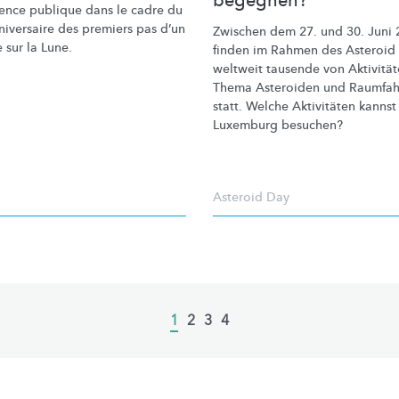
begegnen?
ence publique dans le cadre du
niversaire des premiers pas d’un
Zwischen dem 27. und 30. Juni
sur la Lune.
finden im Rahmen des Asteroid
weltweit tausende von Aktivitä
Thema Asteroiden und Raumfah
statt. Welche Aktivitäten kannst
Luxemburg besuchen?
Asteroid Day
Current
1
Page
2
Page
3
Page
4
page