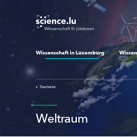
Skip
to
main
content
Wissenschaft in Luxemburg
Wissen
Startseite
Weltraum