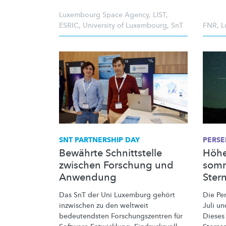
Luxembourg Space Agency
,
LIST
,
ESRIC
,
University of Luxembourg
,
SnT
FNR
,
L
SNT PARTNERSHIP DAY
PERSE
Bewährte Schnittstelle
Höhe
zwischen Forschung und
somm
Anwendung
Ster
Das SnT der Uni Luxemburg gehört
Die Pe
inzwischen zu den weltweit
Juli u
bedeutendsten
Forschungszentren
für
Dieses