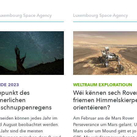
uxembourg Space Agency
Luxembourg Space Agency
IDE 2023
WELTRAUM EXPLORATIOUN
punkt des
Wéi kënnen sech Rove
erlichen
friemen Himmelskierp
nschnuppenregens
orientéieren?
rseiden können jedes Jahr im
Am Februar ass de Mars Rover
nd August beobachtet werden.
Perseverance um Mars gelant. 
 Jahr sind die meisten
Mars oder um Mound gëtt et jo