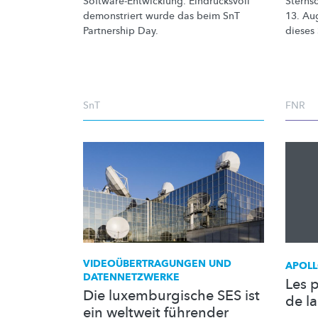
Software-Entwicklung.
Eindrucksvoll
Sterns
demonstriert wurde das beim SnT
13. Au
Partnership Day.
dieses
SnT
FNR
VIDEOÜBERTRAGUNGEN
UND
APOL
DATENNETZWERKE
Les 
Die luxemburgische SES ist
de l
ein weltweit führender