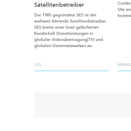
Confér
Satellitenbetreiber
50e an
Die 1985 gegründete SES ist der
homme 
weltweit führende
Satellitenbetreiber.
SES bietet einer breit gefächerten
Kundschaft
Dienstleistungen
in
globaler
Videoübertragung(TV)
und
globalen
Datennetzwerken
an.
SES
MNHN
Pagination