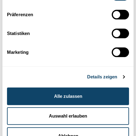
Präferenzen
Statistiken
Marketing
Mr Science
STÄRENHIMMEL
Details zeigen
Firwat ass et nuets däischter?
Hues Du Dech schonns gefrot, firwat et nuets däischter ass? Dës
Alle zulassen
Fro beschäftegt
d’Wëssenschaftler
bis haut!
FNR
Auswahl erlauben
Ablehnen