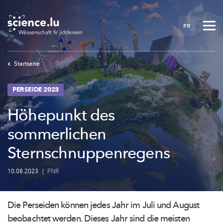
Skip
to
FR
main
content
Startseite
PERSEIDE 2023
Höhepunkt des
sommerlichen
Sternschnuppenregens
10.08.2023
|
FNR
Die Perseiden können jedes Jahr im Juli und August
beobachtet werden. Dieses Jahr sind die meisten