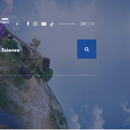
DE
FR
 Science