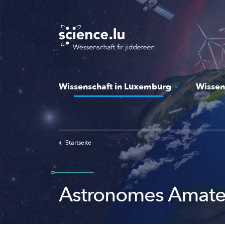
Skip
to
main
content
Wissenschaft in Luxemburg
Wissen
Startseite
Astronomes Amate