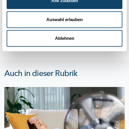
Alle zulassen
CONCOURS
Second edition of the competition 'Astronaut
for a Day'!
Auswahl erlauben
Calling all young people: try your luck at a zero-gravity flight
and become an ambassador for space in Luxembourg.
Ablehnen
Luxembourg Space Agency
Auch in dieser Rubrik