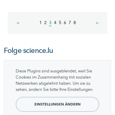
Pagination
Previous
‹‹
Page
1
Page
2
Current
3
Page
4
Page
5
Page
6
Page
7
Page
8
Next
››
page
page
page
Folge
science.lu
Diese Plugins sind ausgeblendet, weil Sie
Cookies im Zusammenhang mit sozialen
Netzwerken abgelehnt haben. Um sie zu
sehen, ändern Sie bitte Ihre Einstellungen.
EINSTELLUNGEN ÄNDERN