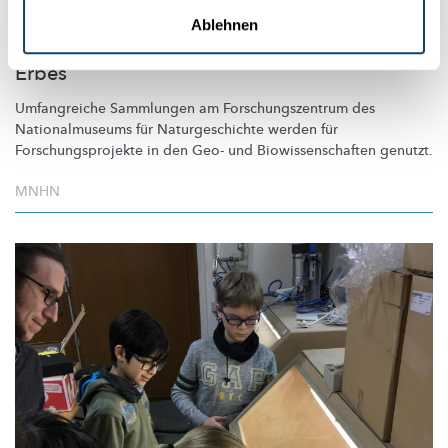
Forschungszentrum des Nationalmuseum für
Naturgeschichte: Nationales
Ablehnen
Referenzzentrum zur Erforschung des Natur-
Erbes
Umfangreiche Sammlungen am
Forschungszentrum
des
Nationalmuseums
für
Naturgeschichte
werden für
Forschungsprojekte
in den Geo- und
Biowissenschaften
genutzt.
MNHN