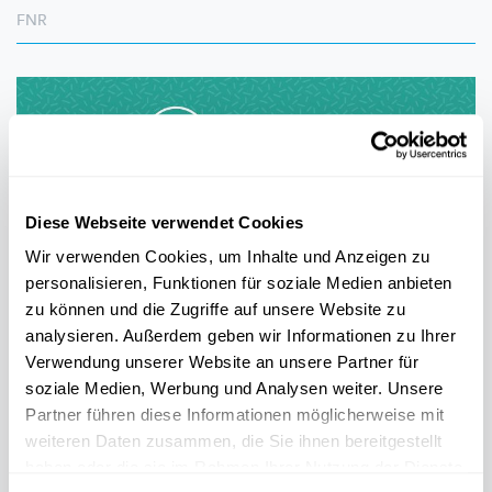
FNR
Diese Webseite verwendet Cookies
Wir verwenden Cookies, um Inhalte und Anzeigen zu
personalisieren, Funktionen für soziale Medien anbieten
zu können und die Zugriffe auf unsere Website zu
analysieren. Außerdem geben wir Informationen zu Ihrer
Verwendung unserer Website an unsere Partner für
EVENT-VORSCHAU
soziale Medien, Werbung und Analysen weiter. Unsere
Veranstaltungen in Luxemburg rund um die
Partner führen diese Informationen möglicherweise mit
Wissenschaft - August 2026
weiteren Daten zusammen, die Sie ihnen bereitgestellt
Was ist in diesem Monat los? Hier unsere Highlights aus dem
haben oder die sie im Rahmen Ihrer Nutzung der Dienste
science.lu-Veranstaltungskalender.