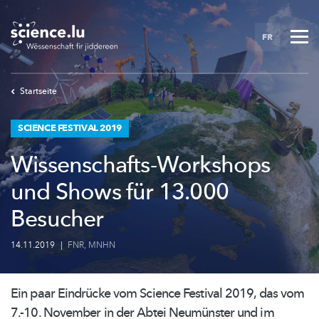
Skip
to
FR
main
content
Startseite
SCIENCE FESTIVAL 2019
Wissenschafts-Workshops
und Shows für 13.000
Besucher
14.11.2019
|
FNR
,
MNHN
Ein paar Eindrücke vom Science Festival 2019, das vom
7.-10. November in der Abtei Neumünster und im