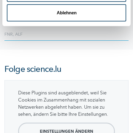
Mit Ruhe und Begeisterung blickt Fréderik Mortier auf seinen
Weg bei Take Off zurück, auf die Bedeutung von Teamarbeit
Ablehnen
und auf sein
ambitioniertes
Projekt rund um einen Kunststoff auf
Algenbasis
FNR
,
ALF
Folge
science.lu
Diese Plugins sind ausgeblendet, weil Sie
Cookies im Zusammenhang mit sozialen
Netzwerken abgelehnt haben. Um sie zu
sehen, ändern Sie bitte Ihre Einstellungen.
EINSTELLUNGEN ÄNDERN