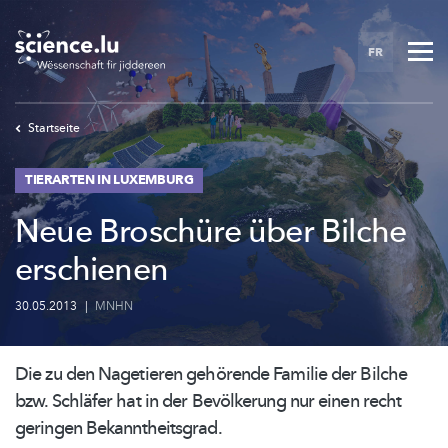
Skip
to
FR
main
content
Startseite
TIERARTEN IN LUXEMBURG
Neue Broschüre über Bilche
erschienen
30.05.2013
|
MNHN
Die zu den Nagetieren gehörende Familie der Bilche
bzw. Schläfer hat in der Bevölkerung nur einen recht
geringen
Bekanntheitsgrad.