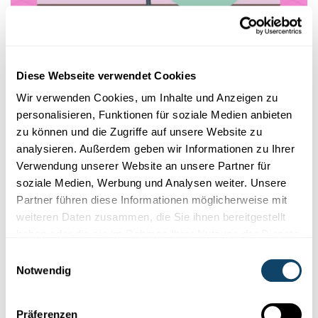
Diese Webseite verwendet Cookies
Wir verwenden Cookies, um Inhalte und Anzeigen zu
personalisieren, Funktionen für soziale Medien anbieten
Das CO
aus der Luft wird demnach im Holz in Form von
2
zu können und die Zugriffe auf unsere Website zu
Kohlenstoff gebunden. Je weniger gesunde Bäume es
analysieren. Außerdem geben wir Informationen zu Ihrer
gibt, umso weniger CO
wird gebunden.
2
Verwendung unserer Website an unsere Partner für
soziale Medien, Werbung und Analysen weiter. Unsere
Partner führen diese Informationen möglicherweise mit
weiteren Daten zusammen, die Sie ihnen bereitgestellt
haben oder die sie im Rahmen Ihrer Nutzung der Dienste
gesammelt haben.
Ein Hektar Wald in Luxemburg kann pro Jahr
ca.
Einwilligungsauswahl
Notwendig
10 Tonnen CO
binden
. Zum Vergleich: Aktuell liegen die
2
CO
-Emissionen für Luxemburg im Durchschnitt bei
2
ungefähr 13 Tonnen pro Person pro Jahr!
Präferenzen