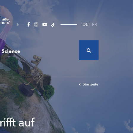
DE
FR
 Science
Startseite
fft auf