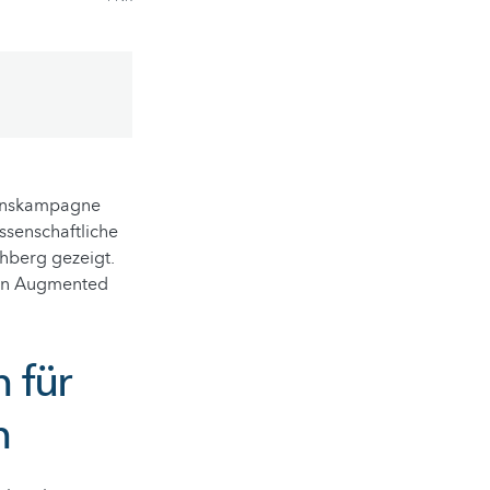
ionskampagne
issenschaftliche
hberg gezeigt.
ein Augmented
 für
n