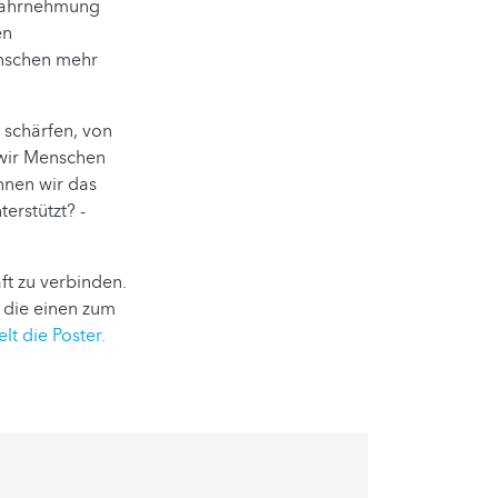
 Wahrnehmung
en
nschen mehr
u schärfen, von
 wir Menschen
nnen wir das
erstützt? -
ft zu verbinden.
 die einen zum
elt die Poster.