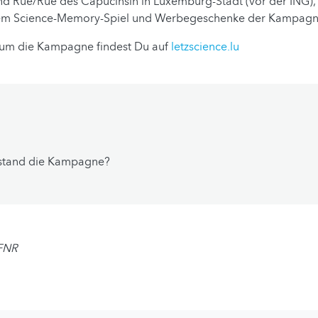
d Rue/Rue des Capucinsin in Luxemburg-Stadt (vor der ING), 
inem Science-Memory-Spiel und Werbegeschenke der Kampagn
 um die Kampagne findest Du auf
letzscience.lu
stand die Kampagne?
 FNR