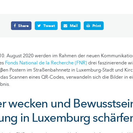
Share
Tweet
Mail
Print
s 10. August 2020 werden im Rahmen der neuen Kommunikat
des
Fonds National de la Recherche (FNR)
drei faszinierende w
roβen Postern im Straßenbahnnetz in Luxemburg-Stadt und Kirc
 das Scannen eines QR-Codes, verwandeln sich die Bilder in 
ebnis.
r wecken und Bewusstsein
ung in Luxemburg schärfe