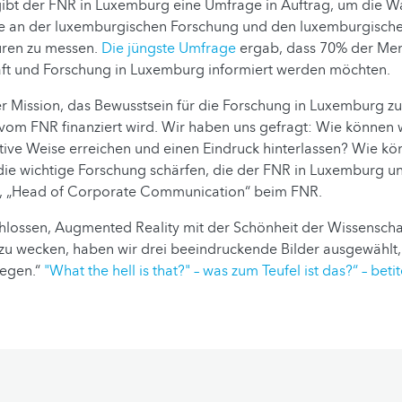
 gibt der FNR in Luxemburg eine Umfrage in Auftrag, um die
se an der luxemburgischen Forschung und den luxemburgisch
uren zu messen.
Die jüngste Umfrage
ergab, dass 70% der Me
ft und Forschung in Luxemburg informiert werden möchten.
erer Mission, das Bewusstsein für die Forschung in Luxemburg z
 vom FNR finanziert wird. Wir haben uns gefragt: Wie können
tive Weise erreichen und einen Eindruck hinterlassen? Wie kö
die wichtige Forschung schärfen, die der FNR in Luxemburg unt
, „Head of Corporate Communication“ beim FNR.
hlossen, Augmented Reality mit der Schönheit der Wissenscha
zu wecken, haben wir drei beeindruckende Bilder ausgewählt,
egen.“
"What the hell is that?" – was zum Teufel ist das?“ – betit