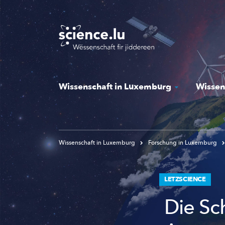
Skip
to
main
content
Wissenschaft in Luxemburg
Wissen
Wissenschaft in Luxemburg
Forschung in Luxemburg
LETZSCIENCE
Die Sch