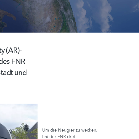
ty
(AR)-
des FNR
Stadt und
Um die Neugier zu wecken,
hat der FNR drei