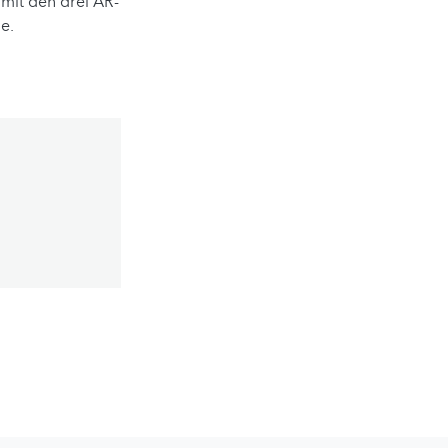
mit den drei AR-
e.