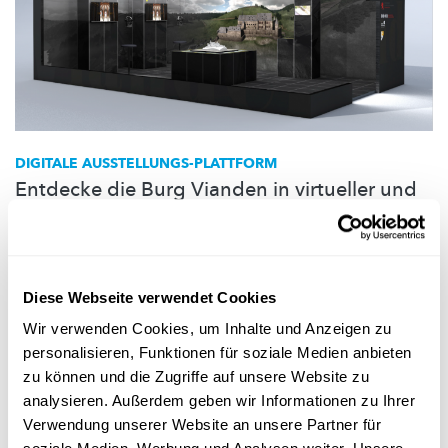
DIGITALE
AUSSTELLUNGS-PLATTFORM
Entdecke die Burg Vianden in virtueller und
erweiterter Realität!
Besuche die bekannte
mittelalterliche
Burg Vianden und deren
intensiv erforschte Baugeschichte auf ganz neue Art und Weise.
Diese Webseite verwendet Cookies
Virtual Vianden Box
Wir verwenden Cookies, um Inhalte und Anzeigen zu
personalisieren, Funktionen für soziale Medien anbieten
zu können und die Zugriffe auf unsere Website zu
analysieren. Außerdem geben wir Informationen zu Ihrer
Folge
science.lu
Verwendung unserer Website an unsere Partner für