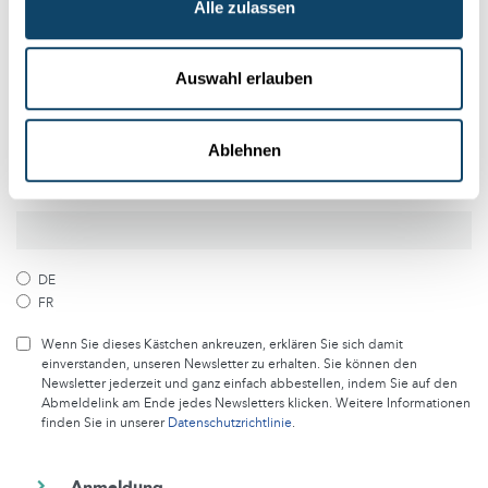
Folge der Welt der Wissenschaft
Alle zulassen
und Forschung in Luxemburg
Auswahl erlauben
Melde dich kostenlos bei unserem Newsletter an und
erhalte jeden Monat die besten Artikel von science.lu
Ablehnen
Abonniere unseren Newsletter
DE
FR
Wenn Sie dieses Kästchen ankreuzen, erklären Sie sich damit
einverstanden, unseren Newsletter zu erhalten. Sie können den
Newsletter jederzeit und ganz einfach abbestellen, indem Sie auf den
Abmeldelink am Ende jedes Newsletters klicken. Weitere Informationen
finden Sie in unserer
Datenschutzrichtlinie
.