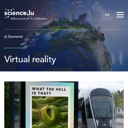
Skip
to
FR
main
content
Startseite
Virtual reality