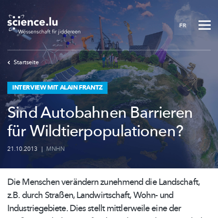
Skip
to
FR
main
content
Startseite
INTERVIEW MIT ALAIN FRANTZ
Sind Autobahnen Barrieren
für Wildtierpopulationen?
21.10.2013
|
MNHN
Die Menschen verändern zunehmend die Landschaft,
z.B. durch Straßen,
Landwirtschaft,
Wohn- und
Industriegebiete.
Dies stellt mittlerweile eine der