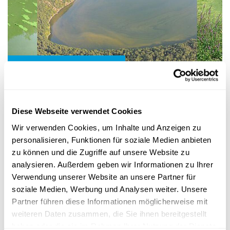
Wissenschaft in der Gesellschaft
BLOOMIN‘ ALGAE APP
So können Bürger helfen, Blaualgen in
Diese Webseite verwendet Cookies
Luxemburgs Gewässern zu überwachen
Wir verwenden Cookies, um Inhalte und Anzeigen zu
Mit der
Smartphone-App
Bloomin‘ Algae kann jeder in
personalisieren, Funktionen für soziale Medien anbieten
Luxemburg
Wissenschaftlern
am LIST helfen,
Cyanobakterien
frühzeitig...
zu können und die Zugriffe auf unsere Website zu
analysieren. Außerdem geben wir Informationen zu Ihrer
LIST
Verwendung unserer Website an unsere Partner für
soziale Medien, Werbung und Analysen weiter. Unsere
Partner führen diese Informationen möglicherweise mit
weiteren Daten zusammen, die Sie ihnen bereitgestellt
haben oder die sie im Rahmen Ihrer Nutzung der Dienste