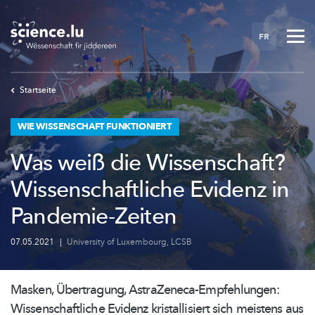
Skip
to
FR
main
content
Startseite
WIE WISSENSCHAFT FUNKTIONIERT
Was weiß die Wissenschaft?
Wissenschaftliche Evidenz in
Pandemie-Zeiten
07.05.2021
|
University of Luxembourg
,
LCSB
Masken, Übertragung,
AstraZeneca-Empfehlungen:
Wissenschaftliche
Evidenz
kristallisiert
sich meistens aus