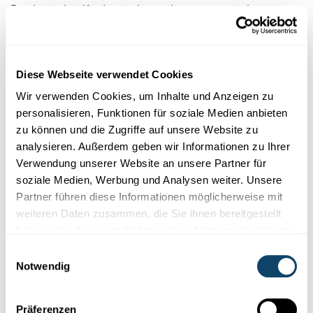
Pandemie bei Kindern in Luxemburg waren nicht
vorhanden“, streicht Rudi Balling hervor. Diese sind aber
als Basis für politische Entscheidungen im Bereich der
Gesundheitsfürsorge von Kindern wichtig. Der
Diese Webseite verwendet Cookies
Wissenschaftler und die Kinderärztin empfahlen deshalb,
eine Kinder-Prävalenzstudie in Luxemburg durchzuführen.
Wir verwenden Cookies, um Inhalte und Anzeigen zu
Das wurde aber dann nicht gemacht. Rudi Balling weiß
personalisieren, Funktionen für soziale Medien anbieten
bis heute nicht warum. „Es wäre für uns hilfreich zu
zu können und die Zugriffe auf unsere Website zu
wissen, welche wissenschaftliche Evidenz sich in
analysieren. Außerdem geben wir Informationen zu Ihrer
politischen Entscheidungen wieder spiegelt.“
Verwendung unserer Website an unsere Partner für
soziale Medien, Werbung und Analysen weiter. Unsere
Kommunikationsprobleme
Partner führen diese Informationen möglicherweise mit
weiteren Daten zusammen, die Sie ihnen bereitgestellt
Doch auch Wissenschaftler können ihre Kommunikation
haben oder die sie im Rahmen Ihrer Nutzung der Dienste
verbessern. Hier bietet der der AstraZeneca-Impfstoff
gesammelt haben.
sicherlich genug Diskussionsstoff. Zur Erinnerung:
Einwilligungsauswahl
nachdem die klinische Studie zweimal kurzzeitig
Notwendig
unterbrochen wurde, bekam der Impfstoff seine
provisorische Zulassung, wurde aber zunächst für über-
Präferenzen