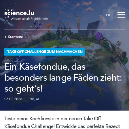
Skip
to
FR
main
content
Startseite
TAKE OFF CHALLENGE ZUM NACHMACHEN
Ein Käsefondue, das
besonders lange Fäden zieht:
so geht’s!
06.02.2026
|
FNR
,
ALF
Teste deine Kochkünste in der neuen Take Off
Käsefondue Challenge! Entwickle das perfekte Rezept