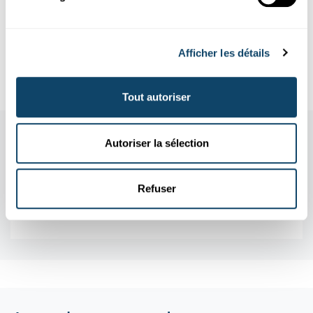
Author: Diane Bertel
Afficher les détails
Editors: Lucie Zeches (FNR), Joseph Rodesch (FNR)
Photos: Emmanuel Claude
Tout autoriser
Autoriser la sélection
Refuser