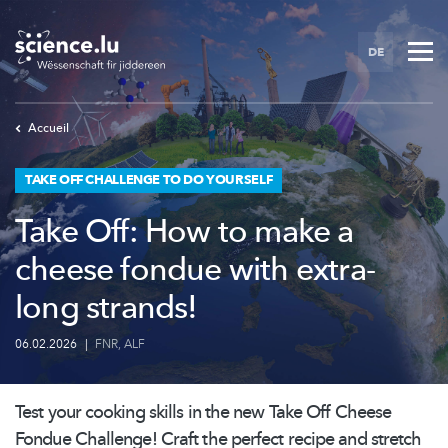
Skip
to
DE
main
content
Accueil
TAKE OFF CHALLENGE TO DO YOURSELF
Take Off: How to make a
cheese fondue with extra-
long strands!
06.02.2026
|
FNR
,
ALF
Test your cooking skills in the new Take Off Cheese
Fondue Challenge! Craft the perfect recipe and stretch