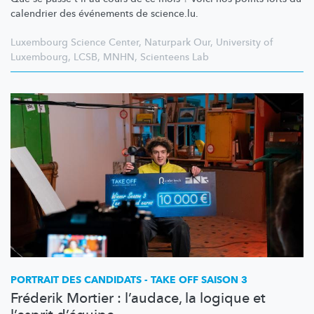
calendrier des événements de science.lu.
Luxembourg Science Center
,
Naturpark Our
,
University of
Luxembourg
,
LCSB
,
MNHN
,
Scienteens Lab
PORTRAIT DES CANDIDATS - TAKE OFF SAISON 3
Fréderik Mortier : l’audace, la logique et