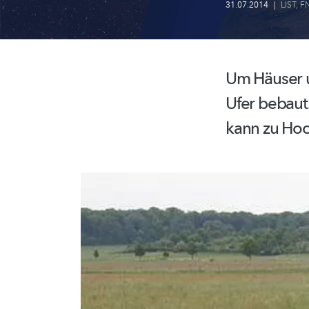
31.07.2014
|
LIST
,
F
Um Häuser u
Ufer bebaut
kann zu Ho