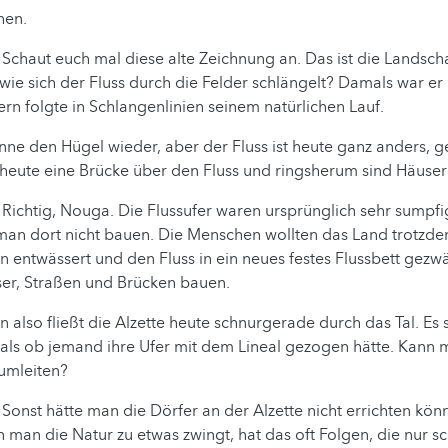
hen.
:
Schaut euch mal diese alte Zeichnung an. Das ist die Landsch
, wie sich der Fluss durch die Felder schlängelt? Damals war er
ern folgte in Schlangenlinien seinem natürlichen Lauf.
nne den Hügel wieder, aber der Fluss ist heute ganz anders, g
heute eine Brücke über den Fluss und ringsherum sind Häuser
Richtig, Nouga. Die Flussufer waren ursprünglich sehr sumpfi
man dort nicht bauen. Die Menschen wollten das Land trotzd
entwässert und den Fluss in ein neues festes Flussbett gezwä
ser, Straßen und Brücken bauen.
also fließt die Alzette heute schnurgerade durch das Tal. Es s
 als ob jemand ihre Ufer mit dem Lineal gezogen hätte. Kann
 umleiten?
Sonst hätte man die Dörfer an der Alzette nicht errichten kön
 man die Natur zu etwas zwingt, hat das oft Folgen, die nur s