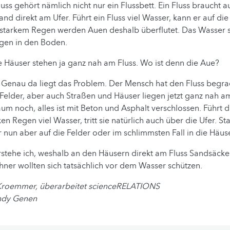
luss gehört nämlich nicht nur ein Flussbett. Ein Fluss braucht 
nd direkt am Ufer. Führt ein Fluss viel Wasser, kann er auf di
 starkem Regen werden Auen deshalb überflutet. Das Wasser s
agen in den Boden.
e Häuser stehen ja ganz nah am Fluss. Wo ist denn die Aue?
:
Genau da liegt das Problem. Der Mensch hat den Fluss begrad
. Felder, aber auch Straßen und Häuser liegen jetzt ganz nah am
aum noch, alles ist mit Beton und Asphalt verschlossen. Führt d
n Regen viel Wasser, tritt sie natürlich auch über die Ufer. Sta
r nun aber auf die Felder oder im schlimmsten Fall in die Häuse
rstehe ich, weshalb an den Häusern direkt am Fluss Sandsäcke
ner wollten sich tatsächlich vor dem Wasser schützen.
Kroemmer, überarbeitet scienceRELATIONS
Andy Genen