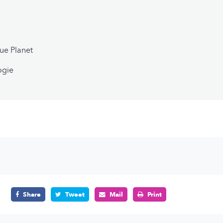
ue Planet
ogie
Share
Tweet
Mail
Print