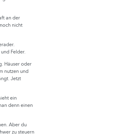
aft an der
 noch nicht
erader.
 und Felder.
g. Häuser oder
em nutzen und
ngt. Jetzt
ieht ein
 man denn einen
nen. Aber du
chwer zu steuern