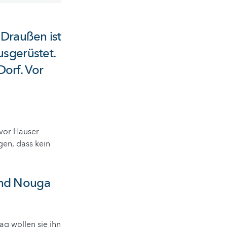
 Draußen ist
usgerüstet.
orf. Vor
 vor Häuser
gen, dass kein
und Nouga
ag wollen sie ihn