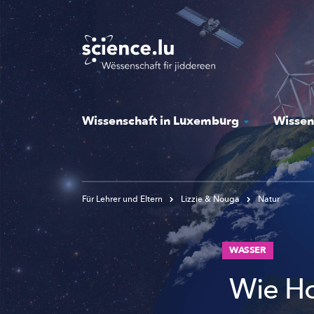
Skip
to
main
content
Wissenschaft in Luxemburg
Wissen
Für Lehrer und Eltern
Lizzie & Nouga
Natur
WASSER
Wie Ho