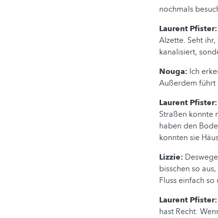
nochmals besuc
Laurent Pfister
Alzette. Seht ihr
kanalisiert, sond
Nouga:
Ich erke
Außerdem führt 
Laurent Pfister:
Straßen konnte 
haben den Boden 
konnten sie Häu
Lizzie:
Deswegen 
bisschen so aus,
Fluss einfach so
Laurent Pfister:
hast Recht: Wenn