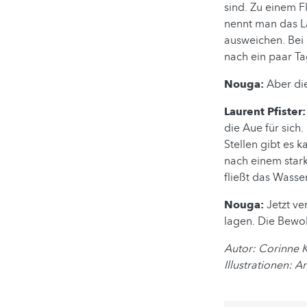
sind. Zu einem F
nennt man das La
ausweichen. Bei
nach ein paar T
Nouga:
Aber di
Laurent Pfister
die Aue für sich
Stellen gibt es k
nach einem starke
fließt das Wasse
Nouga:
Jetzt ve
lagen. Die Bewoh
Autor: Corinne 
Illustrationen: 