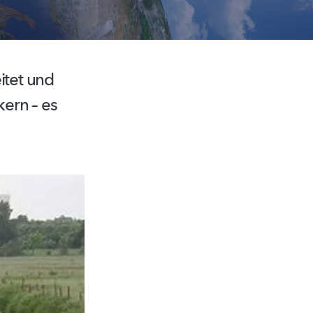
itet und
ern – es