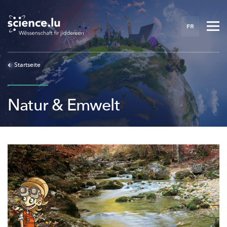
Skip
to
FR
main
content
Startseite
Natur & Emwelt