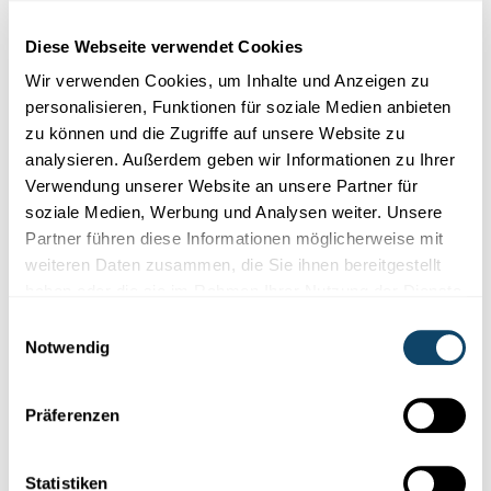
Cookies im Zusammenhang mit sozialen
Netzwerken abgelehnt haben. Um sie zu
Diese Webseite verwendet Cookies
sehen, ändern Sie bitte Ihre Einstellungen.
Wir verwenden Cookies, um Inhalte und Anzeigen zu
personalisieren, Funktionen für soziale Medien anbieten
EINSTELLUNGEN ÄNDERN
zu können und die Zugriffe auf unsere Website zu
analysieren. Außerdem geben wir Informationen zu Ihrer
Verwendung unserer Website an unsere Partner für
soziale Medien, Werbung und Analysen weiter. Unsere
Partner führen diese Informationen möglicherweise mit
weiteren Daten zusammen, die Sie ihnen bereitgestellt
haben oder die sie im Rahmen Ihrer Nutzung der Dienste
Abonniere unseren
gesammelt haben.
Youtube-Kanal
Einwilligungsauswahl
Notwendig
Präferenzen
Folge der Welt der Wissenschaft
und Forschung in Luxemburg
Statistiken