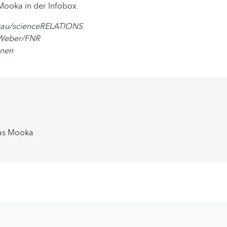
Mooka in der Infobox.
urau/scienceRELATIONS
 Weber/FNR
enen
as Mooka