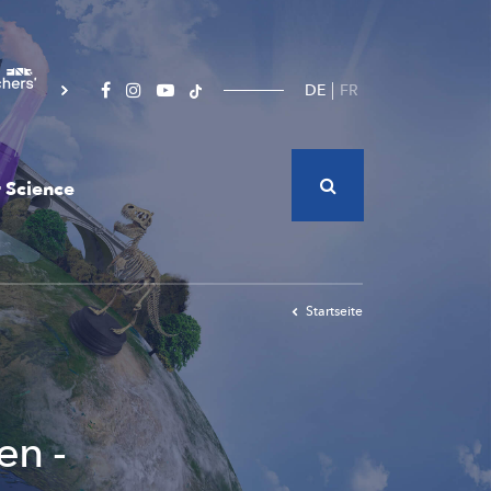
DE
FR
 Science
Startseite
en -