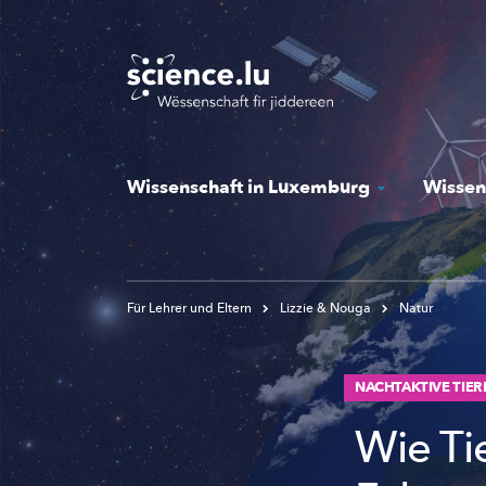
Skip
to
main
content
Wissenschaft in Luxemburg
Wissen
Für Lehrer und Eltern
Lizzie & Nouga
Natur
NACHTAKTIVE TIER
Wie Tie