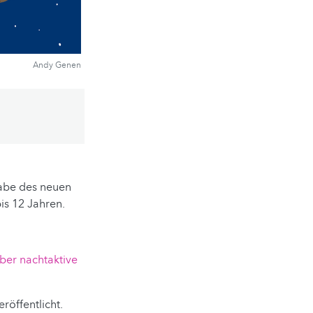
Andy Genen
Andy Genen
Andy Genen
Andy Genen
Andy Genen
Andy Genen
Andy Genen
gabe des neuen
is 12 Jahren.
ber nachtaktive
öffentlicht.