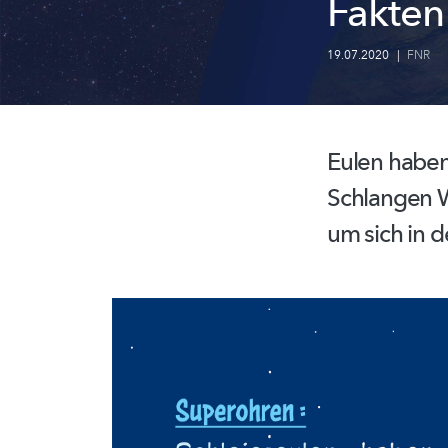
Fakten
19.07.2020
|
FNR
Eulen habe
Schlangen W
um sich in d