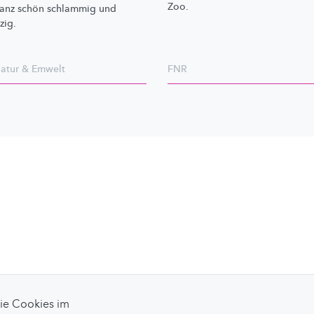
Zoo.
anz schön schlammig und
zig.
atur & Emwelt
FNR
Sie Cookies im