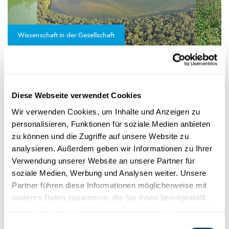
Wissenschaft in der Gesellschaft
BLOOMIN‘ ALGAE APP
So können Bürger helfen, Blaualgen in
Luxemburgs Gewässern zu überwachen
Diese Webseite verwendet Cookies
Mit der
Smartphone-App
Bloomin‘ Algae kann jeder in
Luxemburg
Wissenschaftlern
am LIST helfen,
Cyanobakterien
Wir verwenden Cookies, um Inhalte und Anzeigen zu
frühzeitig...
personalisieren, Funktionen für soziale Medien anbieten
zu können und die Zugriffe auf unsere Website zu
LIST
analysieren. Außerdem geben wir Informationen zu Ihrer
Verwendung unserer Website an unsere Partner für
soziale Medien, Werbung und Analysen weiter. Unsere
Partner führen diese Informationen möglicherweise mit
weiteren Daten zusammen, die Sie ihnen bereitgestellt
haben oder die sie im Rahmen Ihrer Nutzung der Dienste
gesammelt haben.
Einwilligungsauswahl