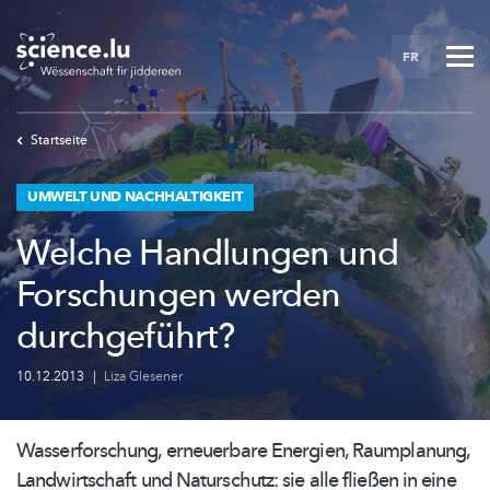
Skip
to
FR
main
content
Startseite
UMWELT UND NACHHALTIGKEIT
Welche Handlungen und
Forschungen werden
durchgeführt?
10.12.2013
|
Liza Glesener
Wasserforschung,
erneuerbare Energien, Raumplanung,
Landwirtschaft
und Naturschutz: sie alle fließen in eine