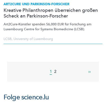
ART2CURE UND
PARKINSON-FORSCHER
Kreative Philanthropen überreichen großen
Scheck an Parkinson-Forscher
Art2Cure-Künstler
spenden 56,000 EUR für Forschung am
Luxembourg Centre for Systems Biomedicine (LCSB).
LCSB
,
University of Luxembourg
Pagination
Current
1
Page
2
Next
››
page
page
Folge
science.lu