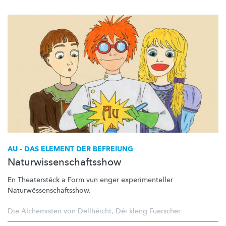
AU - DAS ELEMENT DER BEFREIUNG
Naturwissenschaftsshow
En Theaterstéck a Form vun enger
experimenteller
Naturwëssenschaftsshow.
Die Alchemisten von Dellhéicht
,
Déi kleng Fuerscher