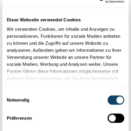
Diese Webseite verwendet Cookies
Wir verwenden Cookies, um Inhalte und Anzeigen zu
personalisieren, Funktionen für soziale Medien anbieten
zu können und die Zugriffe auf unsere Website zu
analysieren. Außerdem geben wir Informationen zu Ihrer
Verwendung unserer Website an unsere Partner für
soziale Medien, Werbung und Analysen weiter. Unsere
Partner führen diese Informationen möglicherweise mit
weiteren Daten zusammen, die Sie ihnen bereitgestellt
haben oder die sie im Rahmen Ihrer Nutzung der Dienste
gesammelt haben.
DIE ERDE VERMESSEN
Einwilligungsauswahl
Theodolit mit Repetitionskreis, historisches
Notwendig
Meßinstrument
Im MUDAM kannst Du das Original eines Theodolits mit
Präferenzen
Repetitionskreis
bewundern, das sehr präzise
Winkelmessungen
ermöglicht. Eine Erklärung.