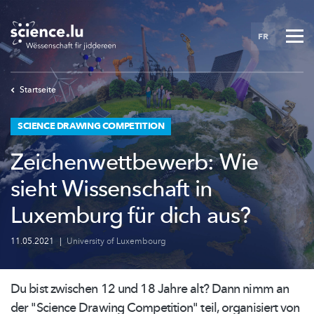
Skip
to
FR
main
content
Startseite
SCIENCE DRAWING COMPETITION
Zeichenwettbewerb: Wie
sieht Wissenschaft in
Luxemburg für dich aus?
11.05.2021
|
University of Luxembourg
Du bist zwischen 12 und 18 Jahre alt? Dann nimm an
der "Science Drawing Competition" teil, organisiert von