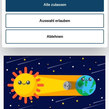
Alle zulassen
Art2Cure-Künstler
spenden 56,000 EUR für Forschung am
Luxembourg Centre for Systems Biomedicine (LCSB).
LCSB
,
University of Luxembourg
Auswahl erlauben
Ablehnen
Auch in dieser Rubrik