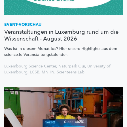
EVENT-VORSCHAU
Veranstaltungen in Luxemburg rund um die
Wissenschaft - August 2026
Was ist in diesem Monat los? Hier unsere Highlights aus dem
science.lu-Veranstaltungskalender.
Luxembourg Science Center
,
Naturpark Our
,
University of
Luxembourg
,
LCSB
,
MNHN
,
Scienteens Lab