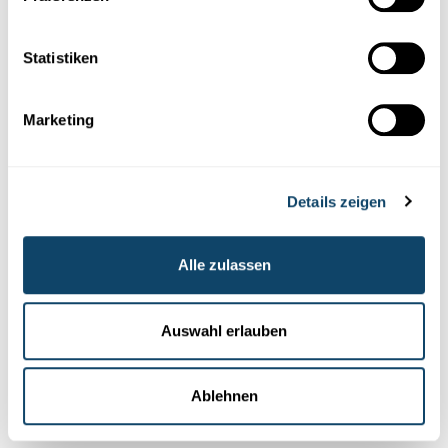
Statistiken
Marketing
Details zeigen
KUNSTMARKT
Alle zulassen
"Die spekulative Blase ist geplatzt"
Die Prognose eines Professors der Luxembourg School of
Auswahl erlauben
Finance wurde bestätigt.
Luxembourg School of Finance
,
University of Luxembourg
Ablehnen