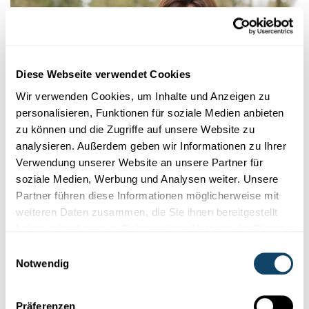
Diese Webseite verwendet Cookies
Wir verwenden Cookies, um Inhalte und Anzeigen zu
personalisieren, Funktionen für soziale Medien anbieten
zu können und die Zugriffe auf unsere Website zu
analysieren. Außerdem geben wir Informationen zu Ihrer
Verwendung unserer Website an unsere Partner für
DER
PRESSEFREIHEIT
soziale Medien, Werbung und Analysen weiter. Unsere
Welche Auswirkungen auf Börsenmärkte?
Partner führen diese Informationen möglicherweise mit
In einer Studie zeigen Forscher der Uni Luxemburg, wie sich
weiteren Daten zusammen, die Sie ihnen bereitgestellt
Pressefreiheit
auf
Marktschwankungen
auswirkt und warum das
haben oder die sie im Rahmen Ihrer Nutzung der Dienste
gut für die
Gesamtwirtschaft
ist.
gesammelt haben.
Einwilligungsauswahl
Notwendig
Luxembourg School of Finance
,
University of Luxembourg
Präferenzen