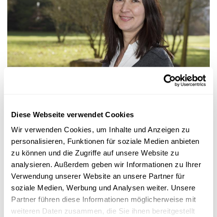
Forschung in Luxemburg
PORTRAIT EINER FORSCHERIN AN DER LUXEMBOURG SCHOOL
Diese Webseite verwendet Cookies
OF FINANCE
Innovationen für den Finanzsektor
Wir verwenden Cookies, um Inhalte und Anzeigen zu
personalisieren, Funktionen für soziale Medien anbieten
Soll man sich in schlechten Zeiten aus dem Markt zurückziehen
oder sich weiter international
diversifizieren?
Eine Frag...
zu können und die Zugriffe auf unsere Website zu
analysieren. Außerdem geben wir Informationen zu Ihrer
Luxembourg School of Finance
,
University of Luxembourg
Verwendung unserer Website an unsere Partner für
soziale Medien, Werbung und Analysen weiter. Unsere
Partner führen diese Informationen möglicherweise mit
weiteren Daten zusammen, die Sie ihnen bereitgestellt