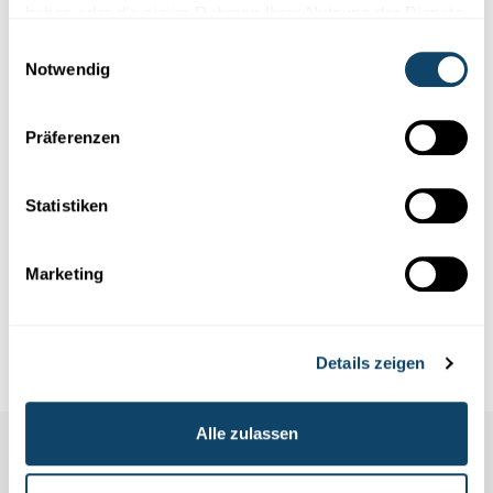
haben oder die sie im Rahmen Ihrer Nutzung der Dienste
gesammelt haben.
Einwilligungsauswahl
Notwendig
Präferenzen
Forschung in Luxemburg
Statistiken
KUNSTMARKT
"Die spekulative Blase ist geplatzt"
Marketing
Die Prognose eines Professors der Luxembourg School of
Finance wurde bestätigt.
Luxembourg School of Finance
,
University of Luxembourg
Details zeigen
Alle zulassen
Auch in dieser Rubrik