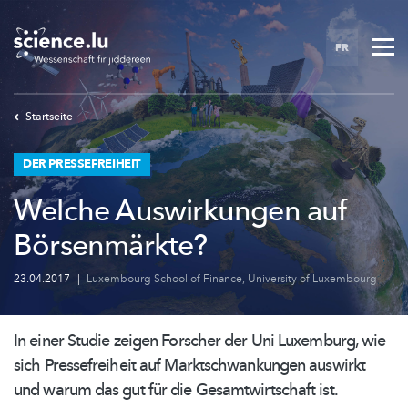
Skip
to
FR
main
content
Startseite
DER PRESSEFREIHEIT
Welche Auswirkungen auf
Börsenmärkte?
23.04.2017
|
Luxembourg School of Finance
,
University of Luxembourg
In einer Studie zeigen Forscher der Uni Luxemburg, wie
sich
Pressefreiheit
auf
Marktschwankungen
auswirkt
und warum das gut für die
Gesamtwirtschaft
ist.